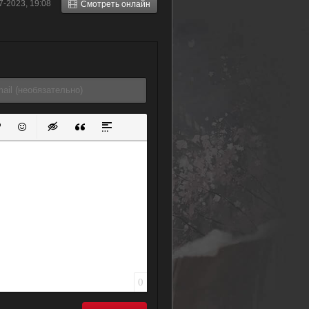
7-2023, 19:08
Смотреть онлайн
ок
й список
ь ссылку
тавить защищенную ссылку
Вставить смайлик
Вставка скрытого текста
Вставка цитаты
Вставка спойлера
0