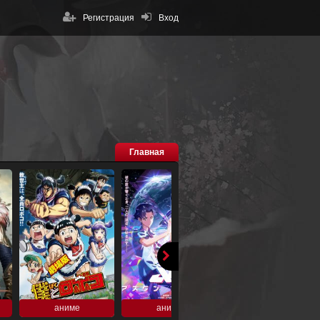
Регистрация
Вход
Главная
аниме
аниме
аниме