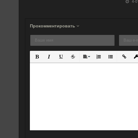
4-0
Прокомментировать
Полужирный
Курсив
Подчеркнутый
Зачеркнутый
Выравнивание
Нумерованный спис
Маркированны
Вставит
Вс