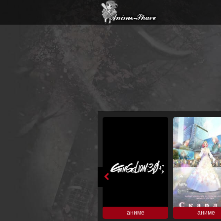
аниме
аниме