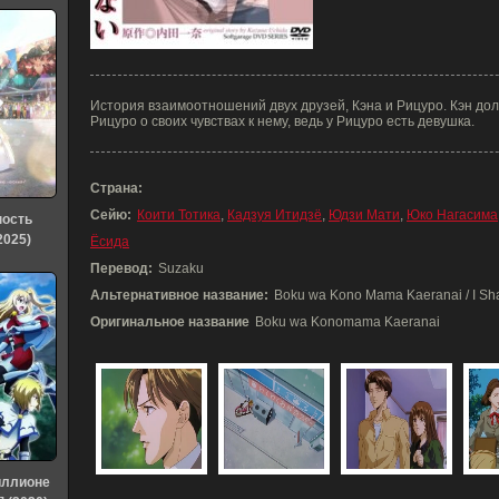
История взаимоотношений двух друзей, Кэна и Рицуро. Кэн дол
Рицуро о своих чувствах к нему, ведь у Рицуро есть девушка.
Страна:
Сейю:
Коити Тотика
,
Кадзуя Итидзё
,
Юдзи Мати
,
Юко Нагасима
ность
2025)
Ёсида
Перевод:
Suzaku
Альтернативное название:
Boku wa Kono Mama Kaeranai / I Sha
Оригинальное название
Boku wa Konomama Kaeranai
иллионе