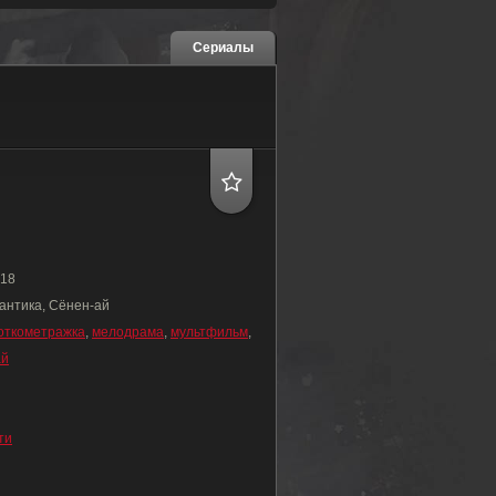
Сериалы
18
антика, Сёнен-ай
откометражка
,
мелодрама
,
мультфильм
,
ай
ти