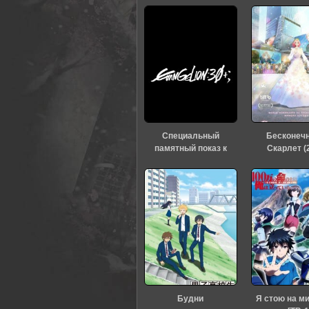
Специальный
Бесконеч
памятный показ к
Скарлет (
тридцатилетию
«Евангелиона» (2026)
Будни
Я стою на м