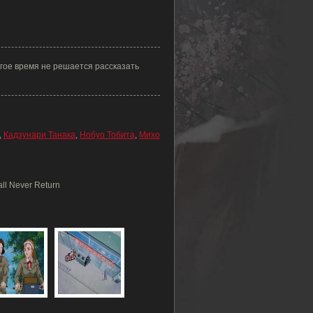
гое время не решается рассказать
,
Кадзунари Танака
,
Нобуо Тобита
,
Михо
ll Never Return