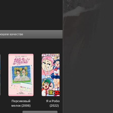
т пути назад (1994) в хорошем качестве
Персиковый
Я и Робоко
мелок (2006)
(2022)