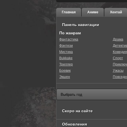
Главная
Аниме
Хентай
Панель навигации
По жанрам
Фантастика
Драма
Фэнтези
Детекти
Мистика
Комедия
Bukkake
Спорт
Триллер
Приключ
Боевик
Ужасы
Экшен
Повседн
Скоро на сайте
Обновления