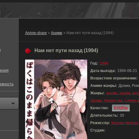
Anime-share
»
Аниме
» Нам нет пути назад (1994)
в
Нам нет пути назад (1994)
Год:
1994
ения
Дата выхода:
1994-06-21
Возрастное ограничение:
евность
Аниме жанры:
Драма, Ром
Жанры:
аниме
,
драма
,
кор
Драма
,
Романтика
,
Сёнен-
Качество:
DVDRip
Длительность:
30
Режиссёр:
Кацуми Миноку
Студия: