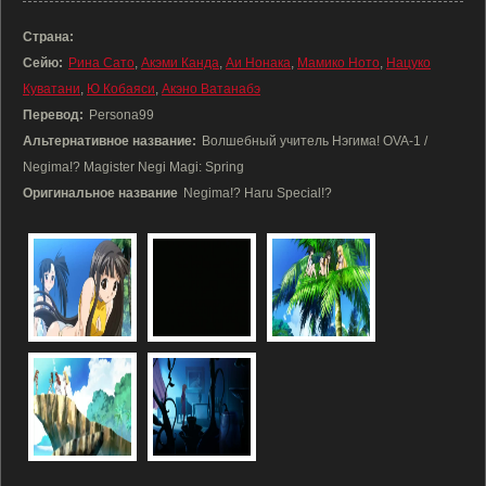
Страна:
Сейю:
Рина Сато
,
Акэми Канда
,
Аи Нонака
,
Мамико Ното
,
Нацуко
Куватани
,
Ю Кобаяси
,
Акэно Ватанабэ
Перевод:
Persona99
Альтернативное название:
Волшебный учитель Нэгима! OVA-1 /
Negima!? Magister Negi Magi: Spring
Оригинальное название
Negima!? Haru Special!?