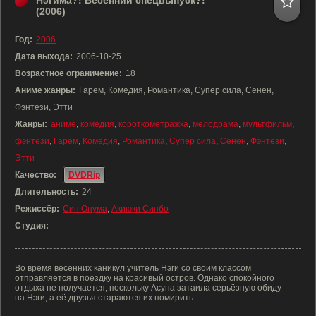
Нэгима?! Весенний спецвыпуск?!
(2006)
Год:
2006
Дата выхода:
2006-10-25
Возрастное ограничение:
18
Аниме жанры:
Гарем, Комедия, Романтика, Супер сила, Сёнен,
Фэнтези, Этти
Жанры:
аниме
,
комедия
,
короткометражка
,
мелодрама
,
мультфильм
,
фэнтези
,
Гарем
,
Комедия
,
Романтика
,
Супер сила
,
Сёнен
,
Фэнтези
,
Этти
Качество:
DVDRip
Длительность:
24
Режиссёр:
Син Онума
,
Акиюки Синбо
Студия:
Во время весенних каникул учитель Нэги со своим классом
отправляется в поездку на красивый остров. Однако спокойного
отдыха не получается, поскольку Асуна затаила серьёзную обиду
на Нэги, а её друзья стараются их помирить.