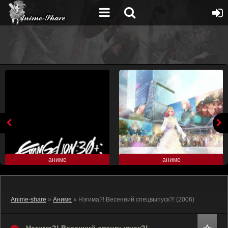
аниме
аниме
Anime-share
»
Аниме
» Нэгима?! Весенний спецвыпуск?! (2006)