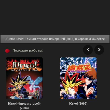
Аниме Югио! Тёмная сторона измерений (2016) в хорошем качестве
Похожие работы:
Югио! (фильм второй)
Югио! (1999)
(2004)