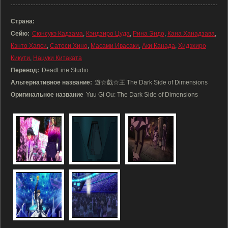
Страна:
Сейю:
Сюнсукэ Кадзама
,
Кэндзиро Цуда
,
Рина Эндо
,
Кана Ханадзава
,
Кэнто Хаяси
,
Сатоси Хино
,
Масами Ивасаки
,
Аки Канада
,
Хидэхиро
Кикути
,
Нацуки Китаката
Перевод:
DeadLine Studio
Альтернативное название:
遊☆戯☆王 The Dark Side of Dimensions
Оригинальное название
Yuu Gi Ou: The Dark Side of Dimensions