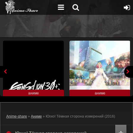
аниме
аниме
Anime-share
»
Аниме
» Югио! Тёмная сторона измерений (2016)