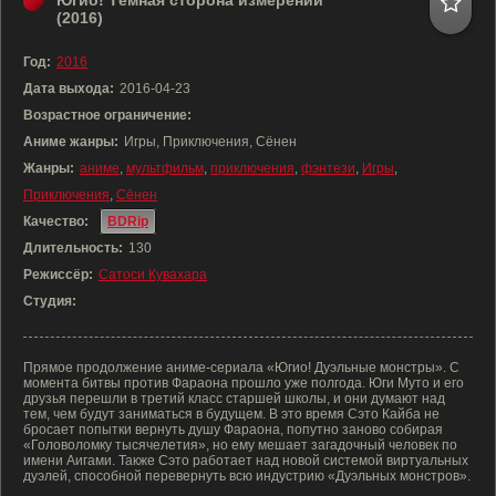
Югио! Тёмная сторона измерений
(2016)
Год:
2016
Дата выхода:
2016-04-23
Возрастное ограничение:
Аниме жанры:
Игры, Приключения, Сёнен
Жанры:
аниме
,
мультфильм
,
приключения
,
фэнтези
,
Игры
,
Приключения
,
Сёнен
Качество:
BDRip
Длительность:
130
Режиссёр:
Сатоси Кувахара
Студия:
Прямое продолжение аниме-сериала «Югио! Дуэльные монстры». С
момента битвы против Фараона прошло уже полгода. Юги Муто и его
друзья перешли в третий класс старшей школы, и они думают над
тем, чем будут заниматься в будущем. В это время Сэто Кайба не
бросает попытки вернуть душу Фараона, попутно заново собирая
«Головоломку тысячелетия», но ему мешает загадочный человек по
имени Аигами. Также Сэто работает над новой системой виртуальных
дуэлей, способной перевернуть всю индустрию «Дуэльных монстров».