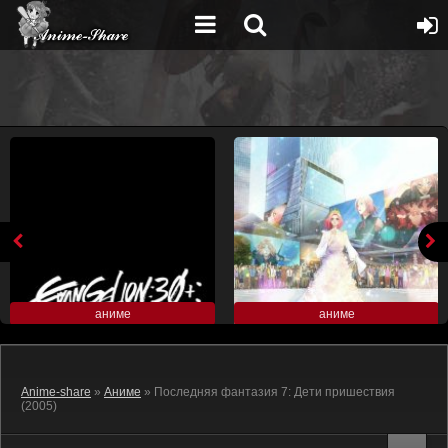
аниме
аниме
Anime-share
»
Аниме
» Последняя фантазия 7: Дети пришествия
(2005)