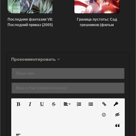
Последняя фантазия VII:
Граница пустоты: Сад
Последний приказ (2005)
грешников (фильм
пятый) (2008)
Прокомментировать
Полужирный
Курсив
Подчеркнутый
Зачеркнутый
Выравнивание
Нумерованный список
Маркированный списо
Вставить ссылку
Вставить 
Вставить смайли
Вставка ск
Вставка ц