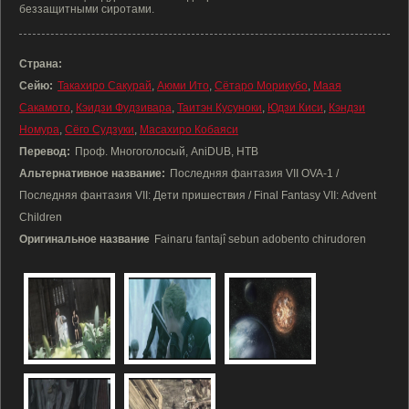
беззащитными сиротами.
Страна:
Сейю:
Такахиро Сакурай
,
Аюми Ито
,
Сётаро Морикубо
,
Маая
Сакамото
,
Кэидзи Фудзивара
,
Таитэн Кусуноки
,
Юдзи Киси
,
Кэндзи
Номура
,
Сёго Судзуки
,
Масахиро Кобаяси
Перевод:
Проф. Многоголосый, AniDUB, НТВ
Альтернативное название:
Последняя фантазия VII OVA-1 /
Последняя фантазия VII: Дети пришествия / Final Fantasy VII: Advent
Children
Оригинальное название
Fainaru fantajî sebun adobento chirudoren