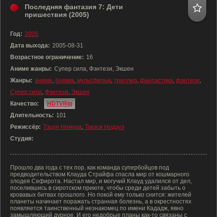
Последняя фантазия 7: Дети
пришествия (2005)
Год:
2005
Дата выхода:
2005-08-31
Возрастное ограничение:
16
Аниме жанры:
Супер сила, Фэнтези, Экшен
Жанры:
аниме
,
боевик
,
мультфильм
,
триллер
,
фантастика
,
фэнтези
,
Супер сила
,
Фэнтези
,
Экшен
Качество:
HDTVRip
Длительность:
101
Режиссёр:
Тэцуя Номура
,
Такэси Нодзуэ
Студия:
Прошло два года с тех пор, как команда супербойцов под
предводительством Клауда Страйфа спасла мир от кошмарного
злодея Сефирота. Настал мир, и могучий Клауд удалился от дел,
поселившись в сиротском приюте, чтобы среди детей забыть о
кровавых битвах прошлого. Но покой ему только снится: жителей
планеты начинает поражать странная болезнь, а в окрестностях
появляется таинственный незнакомец по имени Кададж, явно
замышляющий дурное. И его недобрые планы как-то связаны с