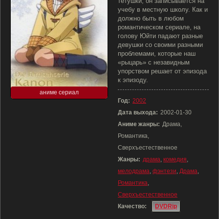
тетушки, он записывается на
учебу в местную школу. Как и
должно быть в любом
романтическом сериале, на
голову Юйти падают разные
девушки со своими разными
проблемами, которые наш
«рыцарь» с незавидным
упорством решает от эпизода
к эпизоду.
аниме сериал
Год:
2002
Дата выхода:
2002-01-30
Аниме жанры:
Драма,
Романтика,
Сверхъестественное
Жанры:
драма
,
комедия
,
мелодрама
,
фэнтези
,
Драма
,
Романтика
,
Сверхъестественное
Качество:
DVDRip