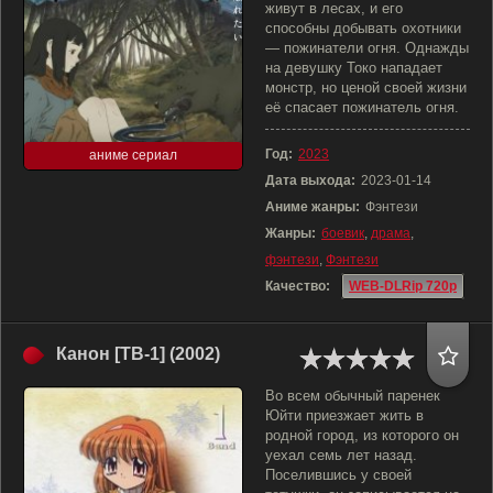
живут в лесах, и его
способны добывать охотники
— пожинатели огня. Однажды
на девушку Токо нападает
монстр, но ценой своей жизни
её спасает пожинатель огня.
Год:
2023
аниме сериал
Дата выхода:
2023-01-14
Аниме жанры:
Фэнтези
Жанры:
боевик
,
драма
,
фэнтези
,
Фэнтези
Качество:
WEB-DLRip 720p
Канон [ТВ-1] (2002)
Во всем обычный паренек
Юйти приезжает жить в
родной город, из которого он
уехал семь лет назад.
Поселившись у своей