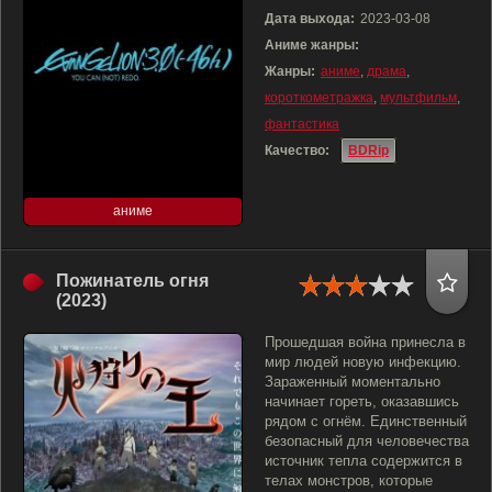
Дата выхода:
2023-03-08
Аниме жанры:
Жанры:
аниме
,
драма
,
короткометражка
,
мультфильм
,
фантастика
Качество:
BDRip
аниме
Пожинатель огня
(2023)
Прошедшая война принесла в
мир людей новую инфекцию.
Зараженный моментально
начинает гореть, оказавшись
рядом с огнём. Единственный
безопасный для человечества
источник тепла содержится в
телах монстров, которые