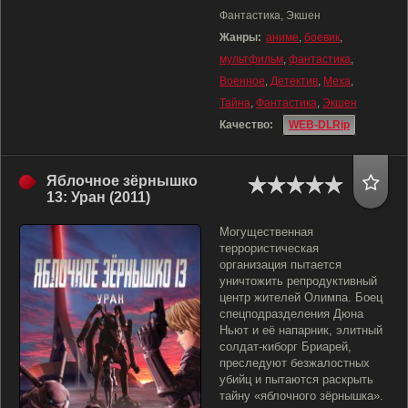
Фантастика, Экшен
Жанры:
аниме
,
боевик
,
мультфильм
,
фантастика
,
Военное
,
Детектив
,
Меха
,
Тайна
,
Фантастика
,
Экшен
Качество:
WEB-DLRip
Яблочное зёрнышко
13: Уран (2011)
Могущественная
террористическая
организация пытается
уничтожить репродуктивный
центр жителей Олимпа. Боец
спецподразделения Дюна
Ньют и её напарник, элитный
солдат-киборг Бриарей,
преследуют безжалостных
убийц и пытаются раскрыть
тайну «яблочного зёрнышка».