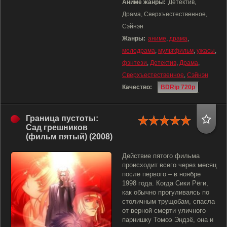
Аниме жанры:
Детектив,
Драма, Сверхъестественное,
Сэйнэн
Жанры:
аниме
,
драма
,
мелодрама
,
мультфильм
,
ужасы
,
фэнтези
,
Детектив
,
Драма
,
Сверхъестественное
,
Сэйнэн
Качество:
BDRip 720p
Граница пустоты:
Сад грешников
(фильм пятый) (2008)
Действие пятого фильма
происходит всего через месяц
после первого – в ноябре
1998 года. Когда Сики Рёги,
как обычно прогуливаясь по
столичным трущобам, спасла
от верной смерти уличного
парнишку Томоэ Эндзё, она и