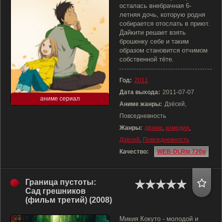
осталась внебрачная 6-
летняя дочь, которую родня
собирается отослать в приют.
Дайкити решает взять
брошенку себе и таким
образом становится отчимом
собственной тёте.
Год:
2011
Дата выхода:
2011-07-07
аниме сериал
Аниме жанры:
Дзёсей,
Повседневность
Жанры:
драма
,
комедия
,
Дзёсей
,
Повседневность
Качество:
WEB-DLRip 720p
Граница пустоты:
Сад грешников
(фильм третий) (2008)
Микия Кокуто - молодой и