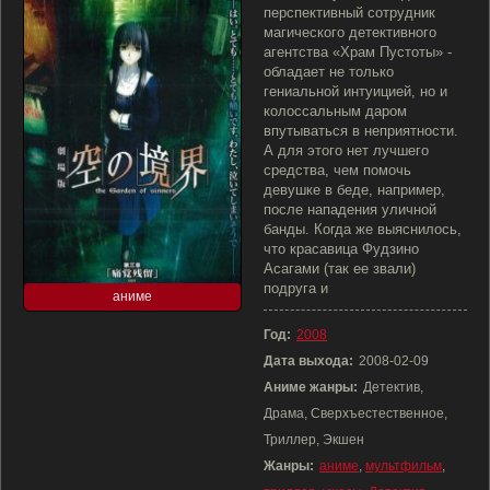
перспективный сотрудник
магического детективного
агентства «Храм Пустоты» -
обладает не только
гениальной интуицией, но и
колоссальным даром
впутываться в неприятности.
А для этого нет лучшего
средства, чем помочь
девушке в беде, например,
после нападения уличной
банды. Когда же выяснилось,
что красавица Фудзино
Асагами (так ее звали)
подруга и
аниме
Год:
2008
Дата выхода:
2008-02-09
Аниме жанры:
Детектив,
Драма, Сверхъестественное,
Триллер, Экшен
Жанры:
аниме
,
мультфильм
,