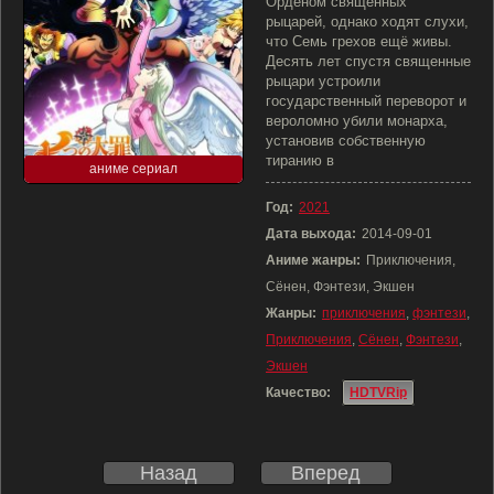
Орденом священных
рыцарей, однако ходят слухи,
что Семь грехов ещё живы.
Десять лет спустя священные
рыцари устроили
государственный переворот и
вероломно убили монарха,
установив собственную
тиранию в
аниме сериал
Год:
2021
Дата выхода:
2014-09-01
Аниме жанры:
Приключения,
Сёнен, Фэнтези, Экшен
Жанры:
приключения
,
фэнтези
,
Приключения
,
Сёнен
,
Фэнтези
,
Экшен
Качество:
HDTVRip
Назад
Вперед