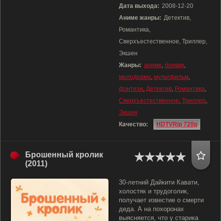
Дата выхода:
2008-12-20
Аниме жанры:
Детектив,
Романтика,
Сверхъестественное, Триллер,
Экшен
Жанры:
аниме
,
боевик
,
мелодрама
,
мультфильм
,
фэнтези
,
Детектив
,
Романтика
,
Сверхъестественное
,
Триллер
,
Экшен
Качество:
HDTVRip 720p
Брошенный кролик
(2011)
30-летний Дайкити Кавати,
холостяк и трудоголик,
получает известие о смерти
деда. А на похоронах
выясняется, что у старика