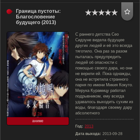
Граница пустоты:
Благословение
будущего (2013)
С раннего детства Сео
Сидзуне видела будущее
других людей и её это всегда
тяготило. Она раз за разом
пыталась предупредить
людей об опасности с
помощью своего дара, но они
не верили ей. Пока однажды,
она не встретила странного
парня по имени Микия Кокуто.
Мерука Курамицу работал
подрывником, ему всегда
удавалось выходить сухим из
воды, благодаря своему дару
абсолютного
аниме
Год:
2013
Дата выхода:
2013-09-28