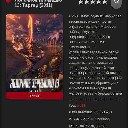
Яблочное зёрнышко
13: Тартар (2011)
Дюна Ньют, одна из немногих
выживших людей после
опустошительной Мировой
войны, служит в
подразделении особого
назначения вместе с
биороидами —
усовершенствованной расой
людей-клонов. Она должна
защитить приютивший её
город-государство Олимп —
высокоорганизованный оплот
мира и стабильности, который
находится в конфронтации с
Фронтом Освобождения
Человечества и безжалостной
аниме
Год:
2011
Дата выхода:
2011-06-13
Аниме жанры:
Военное,
Детектив, Меха, Тайна,