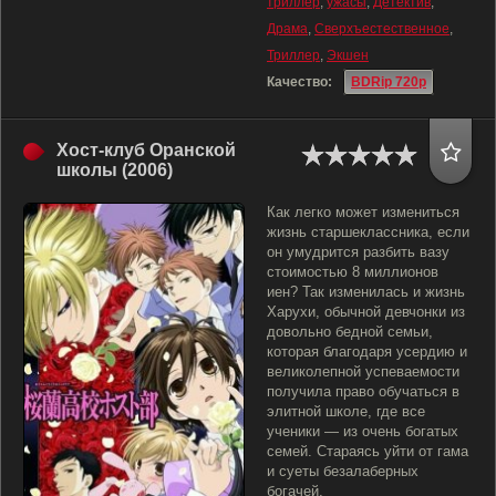
триллер
,
ужасы
,
Детектив
,
Драма
,
Сверхъестественное
,
Триллер
,
Экшен
Качество:
BDRip 720p
Хост-клуб Оранской
школы (2006)
Как легко может измениться
жизнь старшеклассника, если
он умудрится разбить вазу
стоимостью 8 миллионов
иен? Так изменилась и жизнь
Харухи, обычной девчонки из
довольно бедной семьи,
которая благодаря усердию и
великолепной успеваемости
получила право обучаться в
элитной школе, где все
ученики — из очень богатых
семей. Стараясь уйти от гама
и суеты безалаберных
богачей,