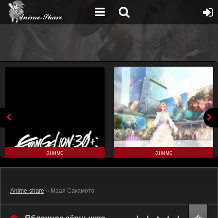
аниме
аниме
Anime-share
» Маая Сакамото