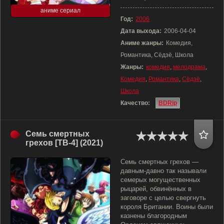
аниме сериал
Год:
2006
Дата выхода:
2006-04-04
Аниме жанры:
Комедия,
Романтика, Сёдзё, Школа
Жанры:
комедия
,
мелодрама
,
Комедия
,
Романтика
,
Сёдзё
,
Школа
Качество:
BDRip
Семь смертных
грехов [ТВ-4] (2021)
Семь смертных грехов —
давным-давно так называли
семерых могущественных
рыцарей, обвинённых в
заговоре с целью свергнуть
короля Британии. Воины были
казнены благородным