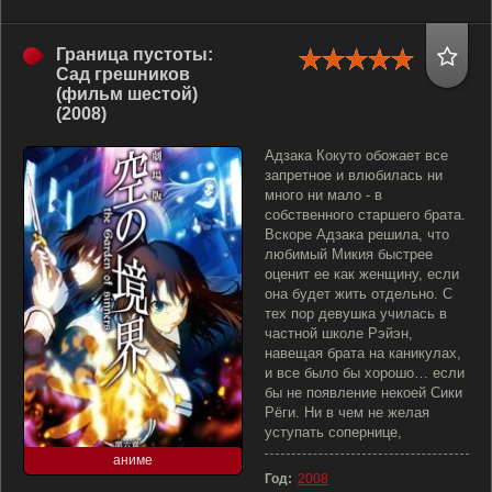
Граница пустоты:
Сад грешников
(фильм шестой)
(2008)
Адзака Кокуто обожает все
запретное и влюбилась ни
много ни мало - в
собственного старшего брата.
Вскоре Адзака решила, что
любимый Микия быстрее
оценит ее как женщину, если
она будет жить отдельно. С
тех пор девушка училась в
частной школе Рэйэн,
навещая брата на каникулах,
и все было бы хорошо… если
бы не появление некоей Сики
Рёги. Ни в чем не желая
уступать сопернице,
аниме
Год:
2008