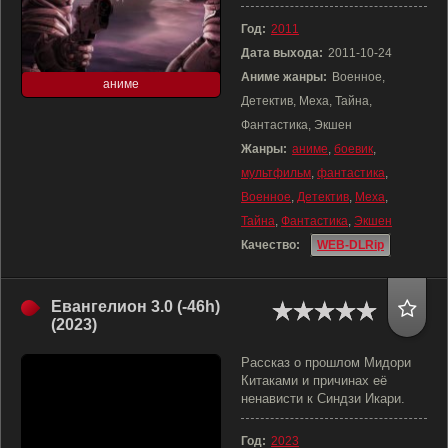
Год:
2011
Дата выхода:
2011-10-24
Аниме жанры:
Военное,
аниме
Детектив, Меха, Тайна,
Фантастика, Экшен
Жанры:
аниме
,
боевик
,
мультфильм
,
фантастика
,
Военное
,
Детектив
,
Меха
,
Тайна
,
Фантастика
,
Экшен
Качество:
WEB-DLRip
Евангелион 3.0 (-46h)
(2023)
Рассказ о прошлом Мидори
Китаками и причинах её
ненависти к Синдзи Икари.
Год:
2023