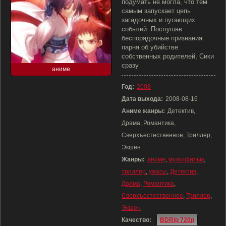
подумать не могла, что тем
самым запускает цепь
загадочных и пугающих
событий. Послушав
беспорядочные признания
парня об убийстве
собственных родителей, Сики
сразу
аниме
Год:
2008
Дата выхода:
2008-08-16
Аниме жанры:
Детектив,
Драма, Романтика,
Сверхъестественное, Триллер,
Экшен
Жанры:
аниме
,
мультфильм
,
триллер
,
ужасы
,
Детектив
,
Драма
,
Романтика
,
Сверхъестественное
,
Триллер
,
Экшен
Качество:
BDRip 720p