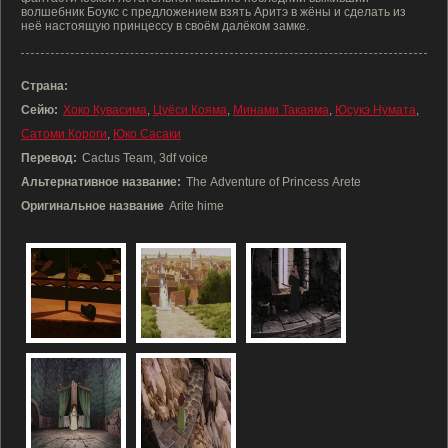
волшебник Боукс с предложением взять Аритэ в жёны и сделать из
неё настоящую принцессу в своём далёком замке.
Страна:
Сейю:
Хоко Кувасима
,
Цуёси Кояма
,
Минами Такаяма
,
Юсукэ Нумата
,
Сатоми Короги
,
Юко Сасаки
Перевод:
Cactus Team, 3df voice
Альтернативное название:
The Adventure of Princess Arete
Оригинальное название
Arite hime