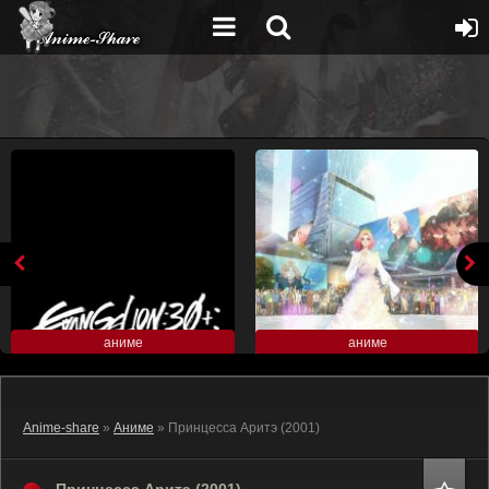
аниме
аниме
Anime-share
»
Аниме
» Принцесса Аритэ (2001)