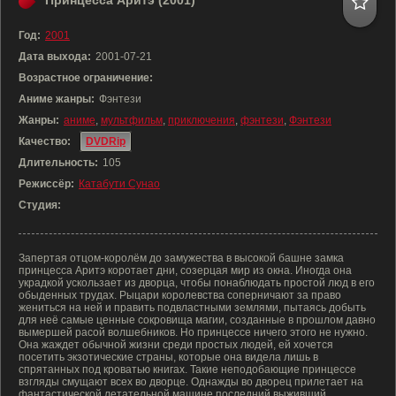
Принцесса Аритэ (2001)
Год:
2001
Дата выхода:
2001-07-21
Возрастное ограничение:
Аниме жанры:
Фэнтези
Жанры:
аниме
,
мультфильм
,
приключения
,
фэнтези
,
Фэнтези
Качество:
DVDRip
Длительность:
105
Режиссёр:
Катабути Сунао
Студия:
Запертая отцом-королём до замужества в высокой башне замка
принцесса Аритэ коротает дни, созерцая мир из окна. Иногда она
украдкой ускользает из дворца, чтобы понаблюдать простой люд в его
обыденных трудах. Рыцари королевства соперничают за право
жениться на ней и править подвластными землями, пытаясь добыть
для неё самые ценные сокровища магии, созданные в прошлом давно
вымершей расой волшебников. Но принцессе ничего этого не нужно.
Она жаждет обычной жизни среди простых людей, ей хочется
посетить экзотические страны, которые она видела лишь в
спрятанных под кроватью книгах. Такие неподобающие принцессе
взгляды смущают всех во дворце. Однажды во дворец прилетает на
фантастической летательной машине последний выживший