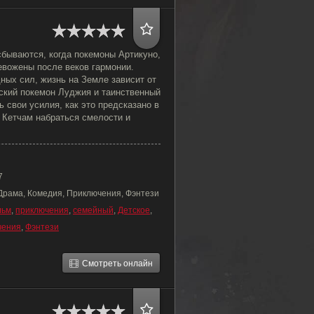
сбываются, когда покемоны Артикуно,
евожены после веков гармонии.
ных сил, жизнь на Земле зависит от
еский покемон Луджия и таинственный
 свои усилия, как это предсказано в
 Кетчам набраться смелости и
7
 Драма, Комедия, Приключения, Фэнтези
льм
,
приключения
,
семейный
,
Детское
,
чения
,
Фэнтези
Смотреть онлайн