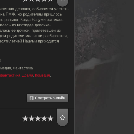
илетняя девочка, собирается улететь
 на ПМЖ, но родителям пришлось
нь раньше. Когда Нацуми осталась
лилась из ниоткуда девочка-
алась её дочкой, прилетевшей из
щем родители малышки разбираются,
десятилетней Нацуми приходится
0
омедия, Фантастика
фантастика
,
Драма
,
Комедия
,
Смотреть онлайн