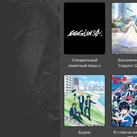
0
1
2
3
4
5
Специальный
Бесконеч
памятный показ к
Скарлет (
тридцатилетию
«Евангелиона» (2026)
Будни
Я стою на м