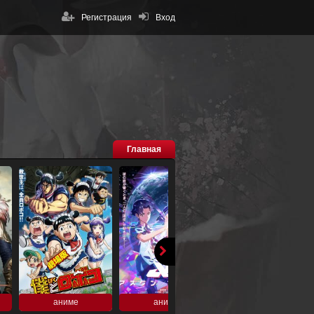
Регистрация
Вход
Главная
аниме
аниме
аниме