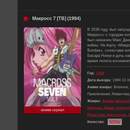
Макросс 7 [ТВ] (1994)
В 2038 году был запущ
Макросс» с городом кол
был назначен Макс Дже
войны. На борту «Макро
Bomber», солистами ко
Басара Нэкки и дочь ка
время полета колониза
Год:
1994
Дата выхода:
1994-10-1
Аниме жанры:
Военное, 
Приключения, Романтика,
Жанры:
боевик
,
военный
Военное
,
Драма
,
Комеди
аниме сериал
Романтика
,
Фантастика
,
Качество:
BDRip