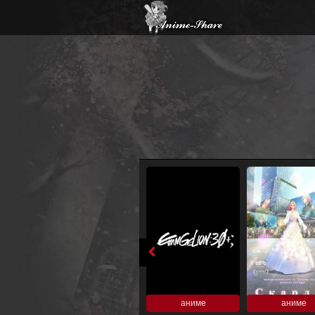
аниме
аниме