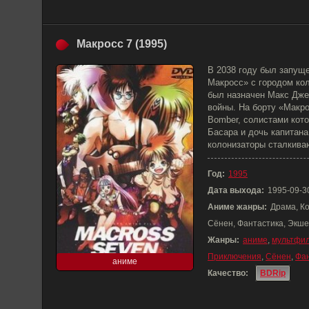
Макросс 7 (1995)
В 2038 году был запущ
Макросс» с городом кол
был назначен Макс Дже
войны. На борту «Макро
Bomber, солистами кот
Басара и дочь капитана
колонизаторы сталкива
Год:
1995
Дата выхода:
1995-09-3
Аниме жанры:
Драма, К
Сёнен, Фантастика, Экш
Жанры:
аниме
,
мультфи
Приключения
,
Сёнен
,
Фа
аниме
Качество:
BDRip