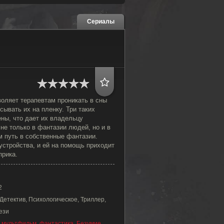
Сериалы
воляет терапевтам проникать в сны
сывать их на пленку. Три таких
ны, что дает их владельцу
не только в фантазии людей, но и в
м путь в собственные фантазии.
устройства, и ей на помощь приходит
прика.
2
Детектив, Психологическое, Триллер,
ези
,
мультфильм
,
фантастика
,
Безумие
,