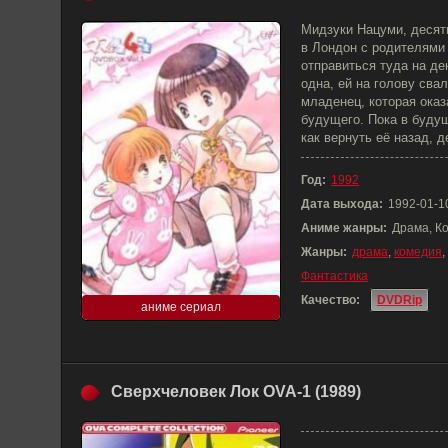
Мидзуки Нацуми, десят
в Лондон с родителями
отправиться туда на де
одна, ей на голову сва
младенец, которая оказ
будущего. Пока в буду
как вернуть её назад, 
Год:
1992
Дата выхода:
1992-01-1
Аниме жанры:
Драма, К
Жанры:
драма
,
комедия
,
Фантастика
Качество:
DVDRip
аниме сериал
Сверхчеловек Лок OVA-1 (1989)