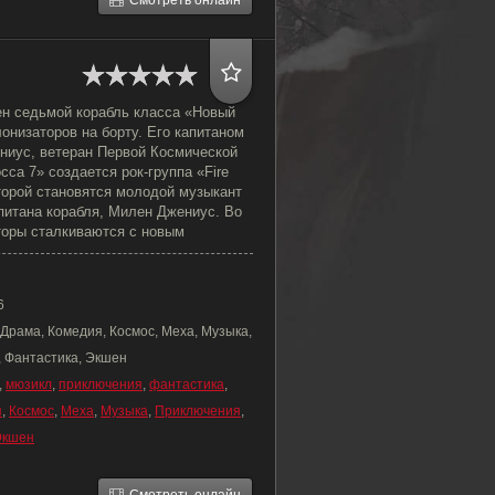
Смотреть онлайн
ен седьмой корабль класса «Новый
онизаторов на борту. Его капитаном
ниус, ветеран Первой Космической
сса 7» создается рок-группа «Fire
торой становятся молодой музыкант
питана корабля, Милен Джениус. Во
торы сталкиваются с новым
6
Драма, Комедия, Космос, Меха, Музыка,
 Фантастика, Экшен
,
мюзикл
,
приключения
,
фантастика
,
я
,
Космос
,
Меха
,
Музыка
,
Приключения
,
Экшен