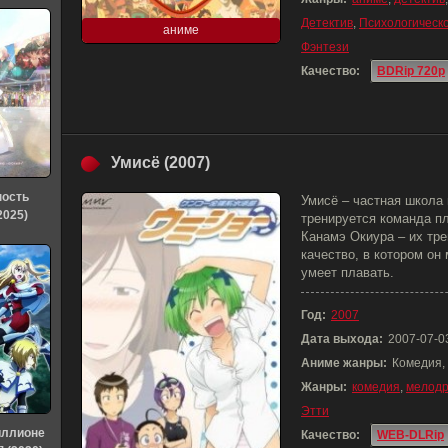
Детектив
,
Психологическ
аниме
Фэнтези
Качество:
BDRip 720p
Умисё (2007)
ность
Умисё – частная школа
2025)
тренируется команда пл
Канамэ Окиура – их тре
качество, в котором он
умеет плавать.
Год:
2007
Дата выхода:
2007-07-0
Аниме жанры:
Комедия, 
Жанры:
комедия
,
мелод
Этти
иллионе
Качество:
WEB-DLRip