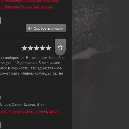
ое
,
Триллер
,
Ужасы
,
Фантастика
,
Смотреть онлайн
 на побережье. В школьном бассейне
овцов – 12 девочек и 5 мальчиков.
нер; в сущности, это единственное
 может быть членом команды, т.к. не
3
Спорт, Сёнен, Школа, Этти
рама
,
Комедия
,
Спорт
,
Сёнен
,
Школа
,