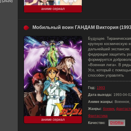
] (2020)
аниме сериал
Мобильный воин ГАНДАМ Виктория (1993
Будущее. Тираническая
крупную космическую ко
дальнейшей экспансии.
федерации защитить ро
формируется доброволь
«Военная лига». В ряды
Усо, который с помощь
способен управлять
Год:
1993
Дата выхода:
1993-04-0
Аниме жанры:
Военное,
Жанры:
боевик
,
фантаст
Фантастика
аниме сериал
Качество:
DVDRip