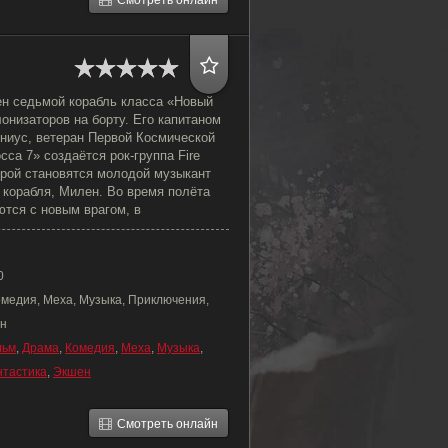
Смотреть онлайн
ен седьмой корабль класса «Новый
онизаторов на борту. Его капитаном
ниус, ветеран Первой Космической
сса 7» создаётся рок-группа Fire
орой становятся молодой музыкант
 корабля, Милен. Во время полёта
ются с новым врагом, в
0
омедия, Меха, Музыка, Приключения,
ен
льм
,
Драма
,
Комедия
,
Меха
,
Музыка
,
нтастика
,
Экшен
Смотреть онлайн