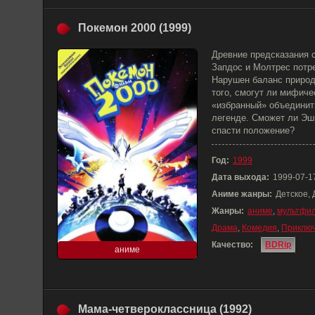
Покемон 2000 (1999)
Древние предсказания 
Запдос и Молтрес потр
Нарушен баланс природ
того, смогут ли мифич
«избранный» объединить
легенде. Сможет ли Эш
спасти положение?
Год:
1999
Дата выхода:
1999-07-1
Аниме жанры:
Детское,
Жанры:
аниме
,
мультфи
Драма
,
Комедия
,
Приклю
Качество:
BDRip
аниме
Мама-четвероклассница (1992)