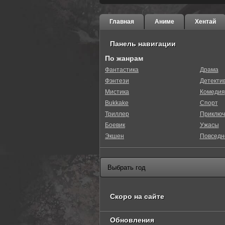
Главная
Аниме
Хентай
Панель навигации
По жанрам
Фантастика
Драма
Фэнтези
Детекти
0
1
2
3
4
5
Мистика
Комедия
Bukkake
Спорт
Триллер
Приключ
Боевик
Ужасы
Экшен
Повседн
Скоро на сайте
Обновления