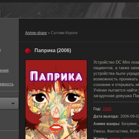
Anime-share
» Сатоми Короги
в
Паприка (2006)
Устройство DC Mini поз
пациентов, а также запи
ения
устройства были украде
возможность проникать 
евность
сознание и открывать и
Учёная пытается найти 
загадочная девушка Па
Год:
2006
Дата выхода:
2006-09-0
Аниме жанры:
Безумие, 
Ужасы, Фантастика, Фэнт
Жанры:
аниме
,
детектив