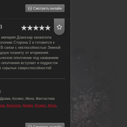
Смотреть онлайн
)
 империя Дзанскар захватила
лонию Сторона 2 и готовится к
 В связи с неспособностью Земной
дную планету от вторжения
ческое ополчение под названием
 ополчения вступает и подросток
ю скрытых сверхспособностей
2
 Драма, Космос, Меха, Фантастика
ика
,
Военное
,
Драма
,
Космос
,
Меха
,