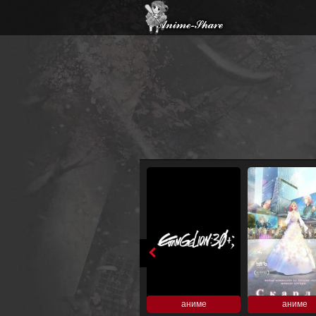
аниме
аниме