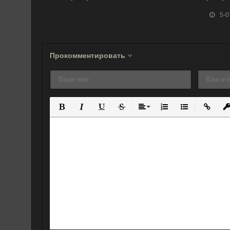
(1999)
миссия Пикачу
(2000)
5-0
(1999)
Прокомментировать
Полужирный
Курсив
Подчеркнутый
Зачеркнутый
Выравнивание
Нумерованный спис
Маркированны
Вставит
Вс