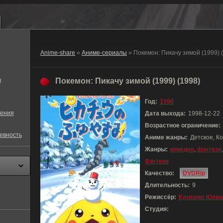
Anime-share
»
Аниме-сериалы
» Покемон: Пикачу зимой (1999) 
в
Покемон: Пикачу зимой (1999) (1998)
Год:
1998
ения
Дата выхода:
1998-12-22
Возрастное ограничение:
евность
Аниме жанры:
Детское, К
Жанры:
комедия
,
фэнтези
Фэнтези
Качество:
DVDRip
Длительность:
9
Режиссёр:
Кунихико Юяма
Студия: