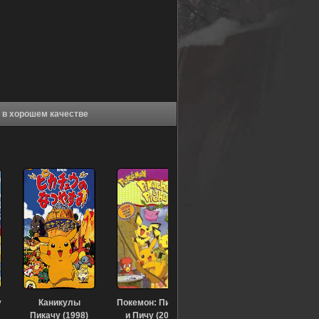
Аниме Покемон: Пикачу зимой (1999) (1998) в хорошем качестве
у
Каникулы
Покемон: Пикачу
Пикачу (1998)
и Пичу (2000)