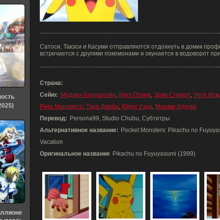
Сатоси, Такэси и Касуми отправляются отдохнуть в домик проф
встречается с другими покемонами и окунается в водоворот пр
Страна:
Сейю:
Мадлен Блауштейн
,
Икуэ Отани
,
Эрик Стюарт
,
Унсё Иси
ность
2025)
Рика Мацумото
,
Тара Джейн
,
Юдзи Уэда
,
Маюми Идзука
Перевод:
Persona99, Studio Chubu, Субтитры
Альтернативное название:
Pocket Monsters: Pikachu no Fuyuya
Vacation
Оригинальное название
Pikachu no Fuyuyasumi (1999)
иллионе