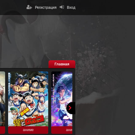
Регистрация
Вход
Главная
аниме
аниме
аниме