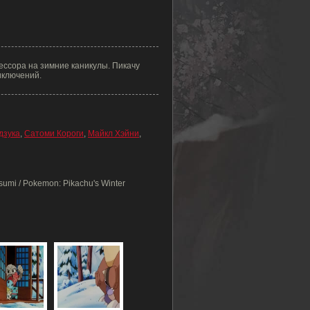
ессора на зимние каникулы. Пикачу
иключений.
дзука
,
Сатоми Короги
,
Майкл Хэйни
,
sumi / Pokemon: Pikachu's Winter