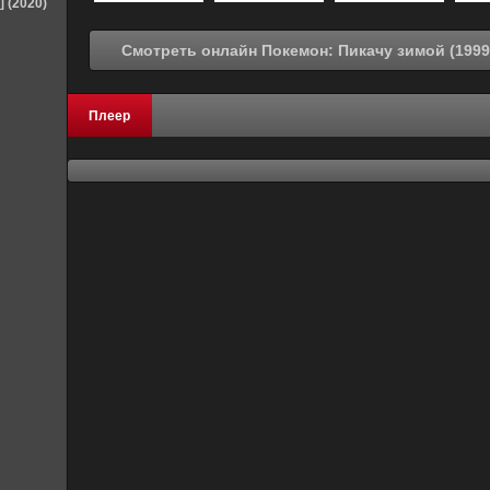
] (2020)
Плеер