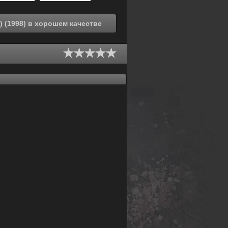
Смотреть онлайн Покемон: Пикачу зимой (1999) (1998) в хорошем качестве