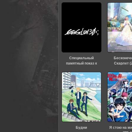
Специальный
Бесконеч
памятный показ к
Скарлет (
тридцатилетию
«Евангелиона» (2026)
Будни
Я стою на м