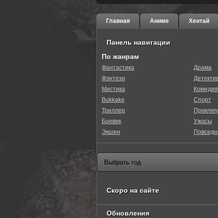
Главная
Аниме
Хентай
Панель навигации
По жанрам
Фантастика
Драма
Фэнтези
Детекти
Мистика
Комедия
Bukkake
Спорт
Триллер
Приключ
Боевик
Ужасы
Экшен
Повседн
Скоро на сайте
Обновления