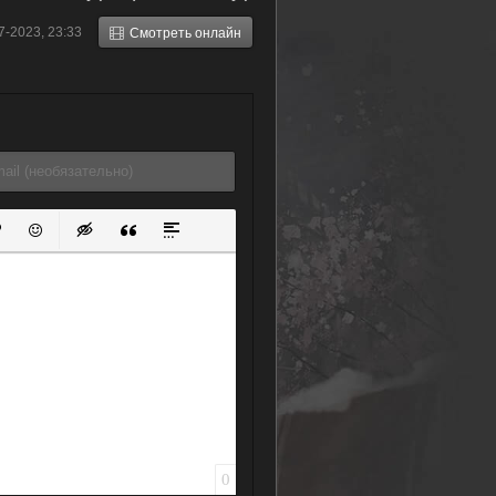
7-2023, 23:33
Смотреть онлайн
ок
й список
ь ссылку
тавить защищенную ссылку
Вставить смайлик
Вставка скрытого текста
Вставка цитаты
Вставка спойлера
0