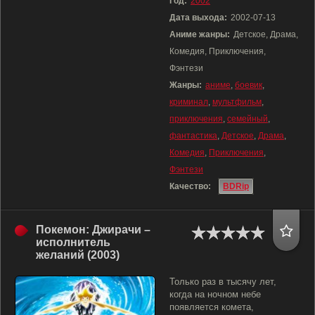
Год:
2002
Дата выхода:
2002-07-13
Аниме жанры:
Детское, Драма,
Комедия, Приключения,
Фэнтези
Жанры:
аниме
,
боевик
,
криминал
,
мультфильм
,
приключения
,
семейный
,
фантастика
,
Детское
,
Драма
,
Комедия
,
Приключения
,
Фэнтези
Качество:
BDRip
Покемон: Джирачи –
исполнитель
желаний (2003)
Только раз в тысячу лет,
когда на ночном небе
появляется комета,