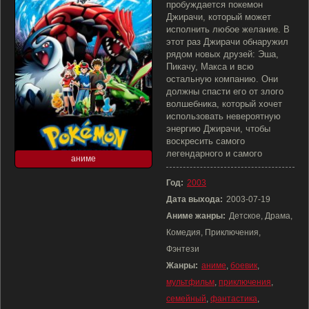
пробуждается покемон
Джирачи, который может
исполнить любое желание. В
этот раз Джирачи обнаружил
рядом новых друзей: Эша,
Пикачу, Макса и всю
остальную компанию. Они
должны спасти его от злого
волшебника, который хочет
использовать невероятную
энергию Джирачи, чтобы
воскресить самого
легендарного и самого
аниме
Год:
2003
Дата выхода:
2003-07-19
Аниме жанры:
Детское, Драма,
Комедия, Приключения,
Фэнтези
Жанры:
аниме
,
боевик
,
мультфильм
,
приключения
,
семейный
,
фантастика
,