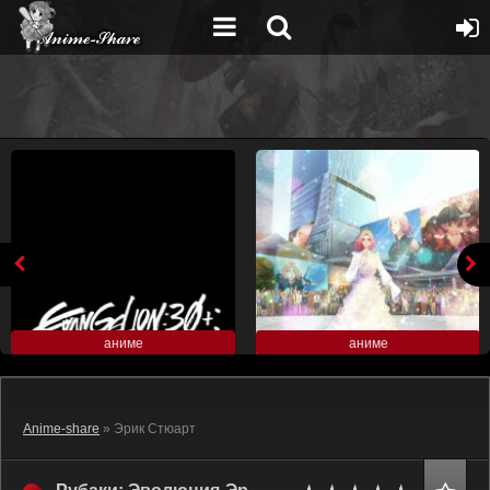
аниме
аниме
Anime-share
» Эрик Стюарт