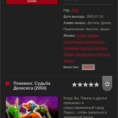
аниме
Год:
2005
Дата выхода:
2005-07-16
Аниме жанры:
Детское, Драма,
Приключения, Фэнтези, Экшен
Жанры:
аниме
,
боевик
,
мультфильм
,
приключения
,
семейный
,
фэнтези
,
Детское
,
Драма
,
Приключения
,
Фэнтези
,
Экшен
Качество:
BDRip
Покемон: Судьба
Деоксиса (2004)
Когда Эш, Пикачу и друзья
приезжают в
сверхсовременный город
Ларусс, чтобы сразиться в
знаменитой башне,