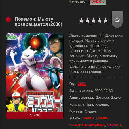
Качество:
DVDRip
Покемон: Мьюту
возвращается (2000)
Лидер команды «Р» Джованни
находит Мьюту в тихом и
удалённом месте под
названием Джото. Чтобы
заманить Мьюту в ловушку,
принимается решение
захватить в плен нескольких
покемонов-клонов.
Год:
2000
Дата выхода:
2000-12-30
Аниме жанры:
Детское, Драма,
Комедия, Приключения,
Фэнтези, Экшен
аниме
Жанры:
аниме
,
боевик
,
комедия
,
мультфильм
,
фэнтези
,