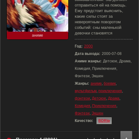
отправиться ей на помощь.
Ему предстоит выяснить,
какие силы стоят за
невероятным поворотом
событий: сны маленькой
девочки становятся
аниме
Год:
2000
Дата выхода:
2000-07-08
Аниме жанры:
Детское, Драма,
Комедия, Приключения,
Фэнтези, Экшен
Жанры:
аниме
,
боевик
,
мультфильм
,
приключения
,
фэнтези
,
Детское
,
Драма
,
Комедия
,
Приключения
,
Фэнтези
,
Экшен
Качество:
BDRip