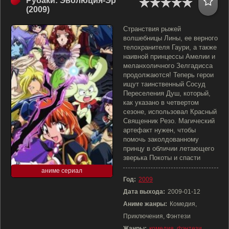
Рубаки: Эволюция-Эр
(2009)
Странствия рыжей
волшебницы Лины, ее верного
телохранителя Гаури, а также
наивной принцессы Амелии и
меланхоличного Зелгадисса
продолжаются! Теперь герои
ищут таинственный Сосуд
Переселения Душ, который,
как указано в четвертом
сезоне, использовал Красный
Священник Резо. Магический
артефакт нужен, чтобы
помочь заколдованному
принцу в обличии летающего
зверька Покоты и спасти
аниме сериал
Год:
2009
Дата выхода:
2009-01-12
Аниме жанры:
Комедия,
Приключения, Фэнтези
Жанры:
комедия
,
фэнтези
,