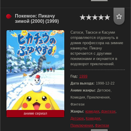
Покемон: Пикачу
зимой (2000) (1999)
Сатоси, Такэси и Касуми
отправляются отдохнуть в
домик профессора на зимние
каникулы. Пикачу
встречается с другими
покемонами и окунается в
водоворот приключений.
Год:
1999
Дата выхода:
1998-12-22
Аниме жанры:
Детское,
Комедия, Приключения,
Фэнтези
Жанры:
комедия
,
фэнтези
,
аниме сериал
Детское
,
Комедия
,
Приключения
,
Фэнтези