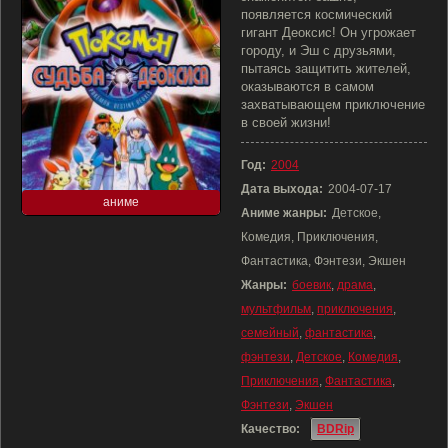
появляется космический
гигант Деоксис! Он угрожает
городу, и Эш с друзьями,
пытаясь защитить жителей,
оказываются в самом
захватывающем приключение
в своей жизни!
Год:
2004
Дата выхода:
2004-07-17
аниме
Аниме жанры:
Детское,
Комедия, Приключения,
Фантастика, Фэнтези, Экшен
Жанры:
боевик
,
драма
,
мультфильм
,
приключения
,
семейный
,
фантастика
,
фэнтези
,
Детское
,
Комедия
,
Приключения
,
Фантастика
,
Фэнтези
,
Экшен
Качество:
BDRip