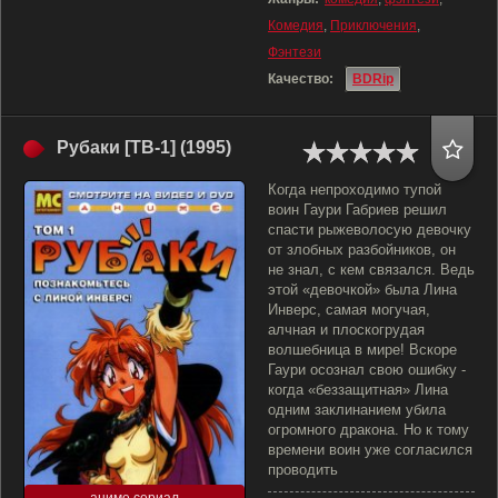
Комедия
,
Приключения
,
Фэнтези
Качество:
BDRip
Рубаки [ТВ-1] (1995)
Когда непроходимо тупой
воин Гаури Габриев решил
спасти рыжеволосую девочку
от злобных разбойников, он
не знал, с кем связался. Ведь
этой «девочкой» была Лина
Инверс, самая могучая,
алчная и плоскогрудая
волшебница в мире! Вскоре
Гаури осознал свою ошибку -
когда «беззащитная» Лина
одним заклинанием убила
огромного дракона. Но к тому
времени воин уже согласился
проводить