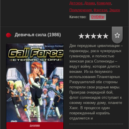
Детское
,
Драма
,
Комедия
,
Приключения
,
Фэнтези
,
Экшен
Качество:
DVDRip
Девичья сила (1986)
Две передовые цивилизации –
параноиды, раса чужеродных
гуманоидов, и полностью
женская раса Соленоиды –
ведут войну, которая длится
веками. Из-за безумного
использования Планетарных
Разрушителей обе стороны
потеряли свои родные миры.
Проиграв очередной бой,
флот соленоидов отступает к
своему новому дому, планете
Хаос. В процессе один
поврежденный корабль
отдаляется и
аниме