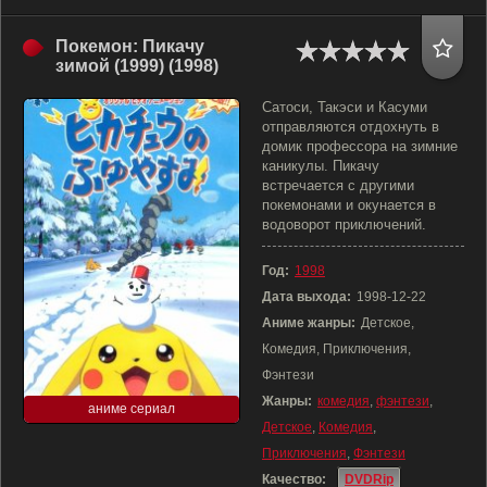
Покемон: Пикачу
зимой (1999) (1998)
Сатоси, Такэси и Касуми
отправляются отдохнуть в
домик профессора на зимние
каникулы. Пикачу
встречается с другими
покемонами и окунается в
водоворот приключений.
Год:
1998
Дата выхода:
1998-12-22
Аниме жанры:
Детское,
Комедия, Приключения,
Фэнтези
Жанры:
комедия
,
фэнтези
,
аниме сериал
Детское
,
Комедия
,
Приключения
,
Фэнтези
Качество:
DVDRip