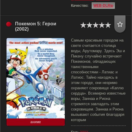
Качество:
WEB-DLRip
Покемон 5: Герои
(2002)
Самым красивым городом на
свете считается столица
воды, Арутомару. Здесь Эш и
Пикачу случайно встречают
Покемонов, обладающих
таинственными
способностями - Латиас и
Латиос. Тайно находясь в
этом городе, они незримо
охраняют сокровище «Каплю
сердца». Всемирно известные
воры, Заннаа и Риона
стремятся завладеть этим
сокровищем. Заннаа и Риона
вызывают события благодаря
которым
аниме