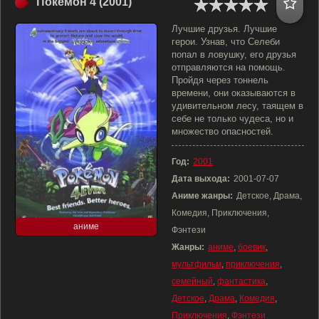
Покемон 4 (2001)
Лучшие друзья. Лучшие
герои. Узнав, что Селеби
попал в ловушку, его друзья
отправляются на помощь.
Пройдя через тоннель
времени, они оказываются в
удивительном лесу, таящем в
себе не только чудеса, но и
множество опасностей.
Год:
2001
Дата выхода:
2001-07-07
Аниме жанры:
Детское, Драма,
Комедия, Приключения,
аниме
Фэнтези
Жанры:
аниме
,
боевик
,
мультфильм
,
приключения
,
семейный
,
фантастика
,
Детское
,
Драма
,
Комедия
,
Приключения
,
Фэнтези