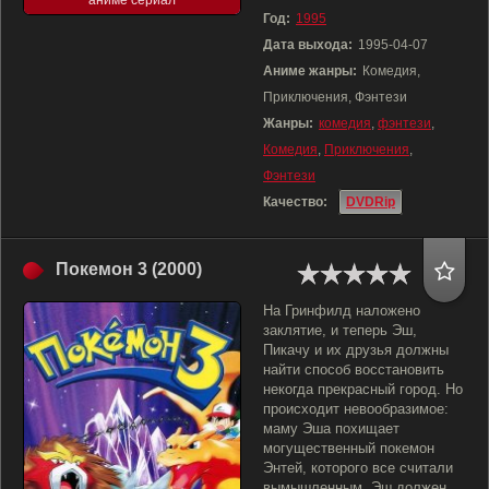
аниме сериал
Год:
1995
Дата выхода:
1995-04-07
Аниме жанры:
Комедия,
Приключения, Фэнтези
Жанры:
комедия
,
фэнтези
,
Комедия
,
Приключения
,
Фэнтези
Качество:
DVDRip
Покемон 3 (2000)
На Гринфилд наложено
заклятие, и теперь Эш,
Пикачу и их друзья должны
найти способ восстановить
некогда прекрасный город. Но
происходит невообразимое:
маму Эша похищает
могущественный покемон
Энтей, которого все считали
вымышленным. Эш должен