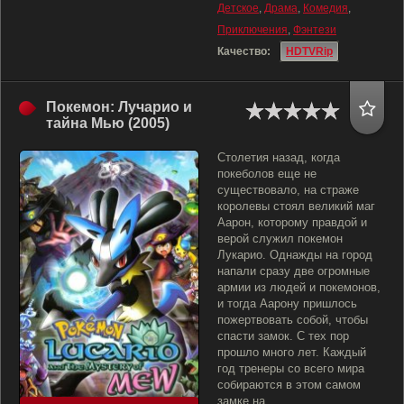
Детское
,
Драма
,
Комедия
,
Приключения
,
Фэнтези
Качество:
HDTVRip
Покемон: Лучарио и
тайна Мью (2005)
Столетия назад, когда
покеболов еще не
существовало, на страже
королевы стоял великий маг
Аарон, которому правдой и
верой служил покемон
Лукарио. Однажды на город
напали сразу две огромные
армии из людей и покемонов,
и тогда Аарону пришлось
пожертвовать собой, чтобы
спасти замок. С тех пор
прошло много лет. Каждый
год тренеры со всего мира
собираются в этом самом
замке на