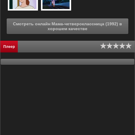
Смотреть онлайн Мама-четвероклассница (1992) в
хорошем качестве
Плеер