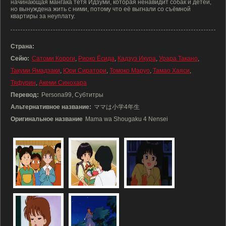
начинающая мангака тётя Идзуми, которая ненавидит собак и детей,
но вынуждена жить с ними, потому что её выгнали со съёмной
квартиры за неуплату.
Страна:
Сейю:
Сатоми Короги
,
Риоко Ёсида
,
Кадзуэ Икура
,
Урара Такано
,
Такуми Ямадзаки
,
Юри Сиратори
,
Томоко Маруо
,
Тамао Хаяси
,
Тяфурин
,
Акеми Синохара
Перевод:
Persona99, Субтитры
Альтернативное название:
ママは小学4年生
Оригинальное название
Mama wa Shougaku 4 Nensei