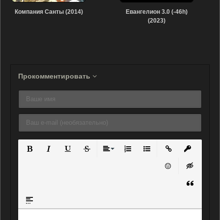
Компания Санты (2014)
Евангелион 3.0 (-46h)
(2023)
Прокомментировать
Полужирный
Курсив
Подчеркнутый
Зачеркнутый
Выравнивание
Нумерованный список
Маркированный списо
Вставить ссылку
Вставить 
Вставить смайли
Вставка ск
Вставка ц
Вставка спойлера