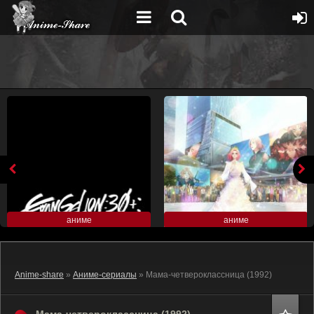
аниме
аниме
Anime-share
»
Аниме-сериалы
» Мама-четвероклассница (1992)