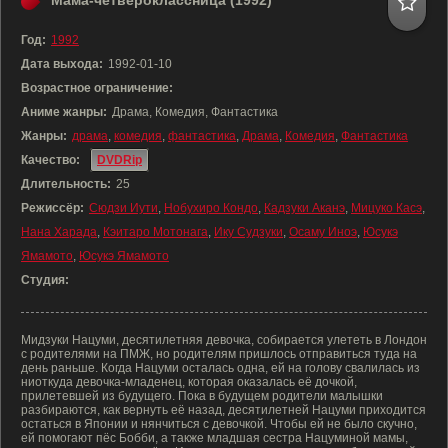
Мама-четвероклассница (1992)
Год:
1992
Дата выхода:
1992-01-10
Возрастное ограничение:
Аниме жанры:
Драма, Комедия, Фантастика
Жанры:
драма
,
комедия
,
фантастика
,
Драма
,
Комедия
,
Фантастика
Качество:
DVDRip
Длительность:
25
Режиссёр:
Сюдзи Иути
,
Нобухиро Кондо
,
Кадзуки Аканэ
,
Мицуко Касэ
,
Нана Харада
,
Кэитаро Мотонага
,
Ику Судзуки
,
Осаму Иноэ
,
Юсукэ
Ямамото
,
Юсукэ Ямамото
Студия:
Мидзуки Нацуми, десятилетняя девочка, собирается улететь в Лондон
с родителями на ПМЖ, но родителям пришлось отправиться туда на
день раньше. Когда Нацуми осталась одна, ей на голову свалилась из
ниоткуда девочка-младенец, которая оказалась её дочкой,
прилетевшей из будущего. Пока в будущем родители малышки
разбираются, как вернуть её назад, десятилетней Нацуми приходится
остаться в Японии и нянчиться с девочкой. Чтобы ей не было скучно,
ей помогают пёс Бобби, а также младшая сестра Нацуминой мамы,