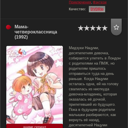
Приключения
,
Фэнтези
Качество:
DVDRip
Мама-
четвероклассница
(1992)
Мидзуки Нацуми,
десятилетняя девочка,
собирается улететь в Лондон
с родителями на ПМЖ, но
родителям пришлось
отправиться туда на день
раньше. Когда Нацуми
осталась одна, ей на голову
свалилась из ниоткуда
девочка-младенец, которая
оказалась её дочкой,
прилетевшей из будущего.
Пока в будущем родители
малышки разбираются, как
вернуть её назад,
десятилетней Нацуми
аниме сериал