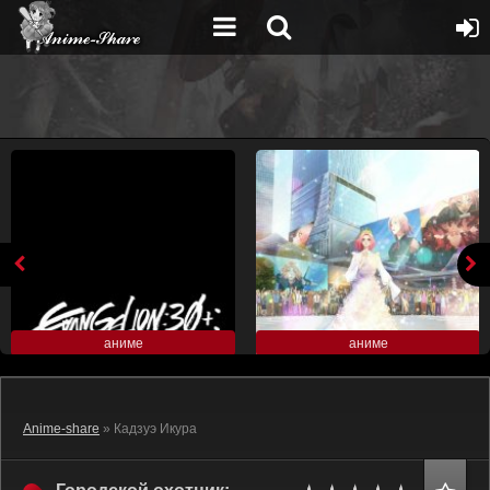
аниме
аниме
Anime-share
» Кадзуэ Икура