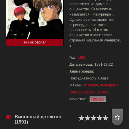
переезжает из дома в
общежитие. Общежитие
называется «Рёкуринрё».
Однако все называют его
«Гринвуд» - так легче
произносить. И в этом
общежитии живет самая
странная компания учеников,
аниме сериал
в
Год:
1991
Дата выхода:
1991-11-22
Аниме жанры:
Повседневность, Сёдзё
Жанры:
комедия
,
мелодрама
,
Повседневность
,
Сёдзё
Качество:
DVDRip
Виновный детектив
(1991)