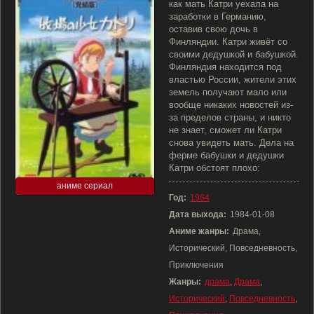
как мать Катри уехала на
заработки в Германию,
оставив свою дочь в
Финляндии. Катри живёт со
своими дедушкой и бабушкой.
Финляндия находится под
властью России, жители этих
земель получают мало или
вообще никаких новостей из-
за пределов страны, и никто
не знает, сможет ли Катри
снова увидеть мать. Дела на
ферме бабушки и дедушки
Катри обстоят плохо:
аниме сериал
Год:
1984
Дата выхода:
1984-01-08
Аниме жанры:
Драма,
Исторический, Повседневность,
Приключения
Жанры:
драма
,
Драма
,
Исторический
,
Повседневность
,