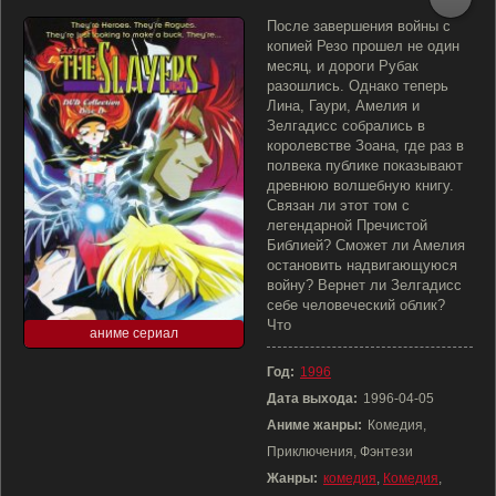
После завершения войны с
копией Резо прошел не один
месяц, и дороги Рубак
разошлись. Однако теперь
Лина, Гаури, Амелия и
Зелгадисс собрались в
королевстве Зоана, где раз в
полвека публике показывают
древнюю волшебную книгу.
Связан ли этот том с
легендарной Пречистой
Библией? Сможет ли Амелия
остановить надвигающуюся
войну? Вернет ли Зелгадисс
себе человеческий облик?
Что
аниме сериал
Год:
1996
Дата выхода:
1996-04-05
Аниме жанры:
Комедия,
Приключения, Фэнтези
Жанры:
комедия
,
Комедия
,