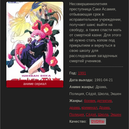
Несовершеннолетняя
преступница Саки Асамия,
отбывающая срок в
исправительном учреждении,
получает шанс выйти на
свободу, а также спасти мать
от смертной казни. Для этого
ей нужно стать копом под
прикрытием и вернуться в
свою школу для
расследования загадочных
смертей учеников.
Год:
1991
Дата выхода:
1991-04-21
аниме сериал
Аниме жанры:
Драма,
Полиция, Сёдзё, Школа, Экшен
Жанры:
боевик
,
детектив
,
драма
,
криминал
,
Драма
,
Полиция
,
Сёдзё
,
Школа
,
Экшен
Качество:
DVDRip