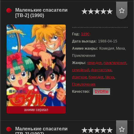
Маленькие спасатели
[ТВ-2] (1990)
Год:
1990
Дата выхода:
1988-04-15
Аниме жанры:
Комедия, Меха,
Приключения
Жанры:
комедия
,
приключения
,
семейный
,
фантастика
,
фэнтези
,
Комедия
,
Меха
,
Приключения
Качество:
DVDRip
аниме сериал
Маленькие спасатели