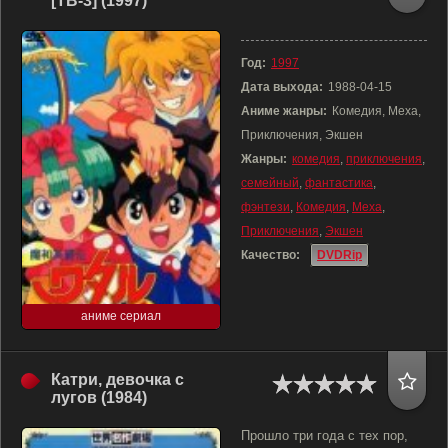
[ТВ-3] (1997)
Год:
1997
Дата выхода:
1988-04-15
Аниме жанры:
Комедия, Меха,
Приключения, Экшен
Жанры:
комедия
,
приключения
,
семейный
,
фантастика
,
фэнтези
,
Комедия
,
Меха
,
Приключения
,
Экшен
Качество:
DVDRip
аниме сериал
Катри, девочка с
лугов (1984)
Прошло три года с тех пор,