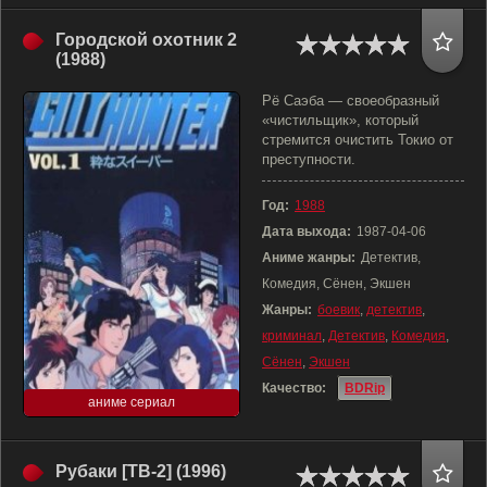
Городской охотник 2
(1988)
Рё Саэба — своеобразный
«чистильщик», который
стремится очистить Токио от
преступности.
Год:
1988
Дата выхода:
1987-04-06
Аниме жанры:
Детектив,
Комедия, Сёнен, Экшен
Жанры:
боевик
,
детектив
,
криминал
,
Детектив
,
Комедия
,
Сёнен
,
Экшен
Качество:
BDRip
аниме сериал
Рубаки [ТВ-2] (1996)