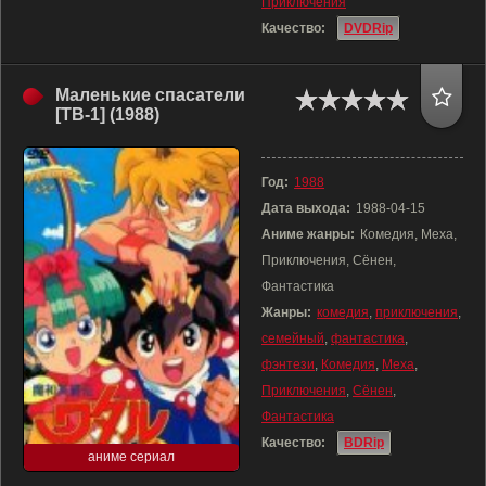
Приключения
Качество:
DVDRip
Маленькие спасатели
[ТВ-1] (1988)
Год:
1988
Дата выхода:
1988-04-15
Аниме жанры:
Комедия, Меха,
Приключения, Сёнен,
Фантастика
Жанры:
комедия
,
приключения
,
семейный
,
фантастика
,
фэнтези
,
Комедия
,
Меха
,
Приключения
,
Сёнен
,
Фантастика
Качество:
BDRip
аниме сериал