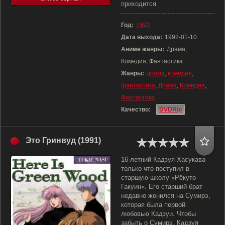
приходится
Год:
1992
Дата выхода:
1992-01-10
Аниме жанры:
Драма,
Комедия, Фантастика
Жанры:
драма
,
комедия
,
фантастика
,
Драма
,
Комедия
,
Фантастика
Качество:
DVDRip
Это Гринвуд (1991)
16-летний Кадзуя Хасукава
только что поступил в
старшую школу «Рёкуто
Гакуин». Его старший брат
недавно женился на Сумирэ,
которая была первой
любовью Кадзуи. Чтобы
забыть о Сумирэ, Кадзуя