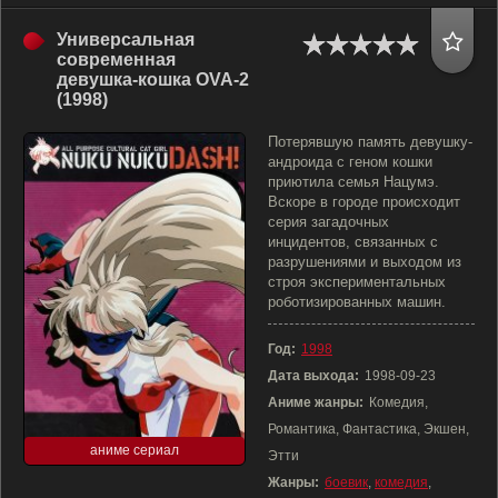
Универсальная
современная
девyшка-кошка OVA-2
(1998)
Потерявшую память девушку-
андроида с геном кошки
приютила семья Нацумэ.
Вскоре в городе происходит
серия загадочных
инцидентов, связанных с
разрушениями и выходом из
строя экспериментальных
роботизированных машин.
Год:
1998
Дата выхода:
1998-09-23
Аниме жанры:
Комедия,
Романтика, Фантастика, Экшен,
аниме сериал
Этти
Жанры:
боевик
,
комедия
,