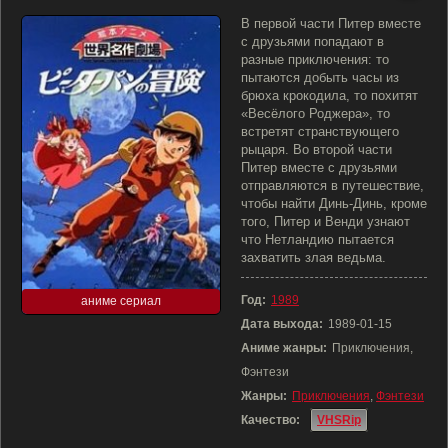
В первой части Питер вместе
с друзьями попадают в
разные приключения: то
пытаются добыть часы из
брюха крокодила, то похитят
«Весёлого Роджера», то
встретят странствующего
рыцаря. Во второй части
Питер вместе с друзьями
отправляются в путешествие,
чтобы найти Динь-Динь, кроме
того, Питер и Венди узнают
что Нетландию пытается
захватить злая ведьма.
Год:
1989
аниме сериал
Дата выхода:
1989-01-15
Аниме жанры:
Приключения,
Фэнтези
Жанры:
Приключения
,
Фэнтези
Качество:
VHSRip