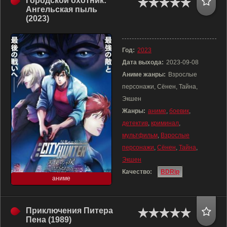
Городской охотник:
Ангельская пыль
(2023)
Год:
2023
Дата выхода:
2023-09-08
Аниме жанры:
Взрослые
персонажи, Сёнен, Тайна,
Экшен
Жанры:
аниме
,
боевик
,
детектив
,
криминал
,
мультфильм
,
Взрослые
персонажи
,
Сёнен
,
Тайна
,
Экшен
Качество:
BDRip
аниме
Приключения Питера
Пена (1989)