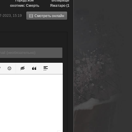
Городской
Возвращение
охотник: Смерть
Яматаро (1986)
порочного
7-2023, 15:19
Смотреть онлайн
преступника Рё
Саэбы (1999)
ок
й список
ь ссылку
тавить защищенную ссылку
Вставить смайлик
Вставка скрытого текста
Вставка цитаты
Вставка спойлера