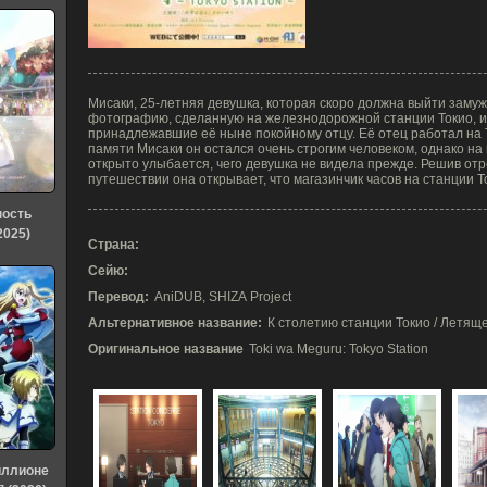
Мисаки, 25-летняя девушка, которая скоро должна выйти замуж
фотографию, сделанную на железнодорожной станции Токио, 
принадлежавшие её ныне покойному отцу. Её отец работал на Т
памяти Мисаки он остался очень строгим человеком, однако н
открыто улыбается, чего девушка не видела прежде. Решив от
путешествии она открывает, что магазинчик часов на станции 
ность
2025)
Страна:
Сейю:
Перевод:
AniDUB, SHIZA Project
Альтернативное название:
К столетию станции Токио / Летяще
Оригинальное название
Toki wa Meguru: Tokyo Station
иллионе