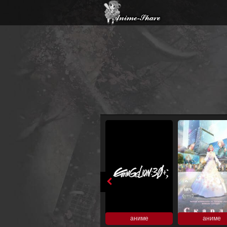
аниме
аниме