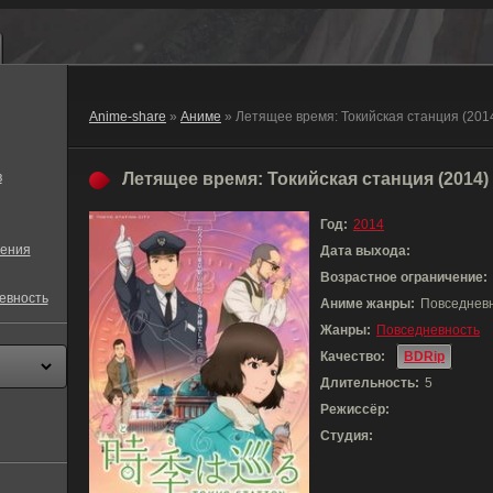
Anime-share
»
Аниме
» Летящее время: Токийская станция (201
в
Летящее время: Токийская станция (2014)
Год:
2014
ения
Дата выхода:
Возрастное ограничение:
евность
Аниме жанры:
Повседнев
Жанры:
Повседневность
Качество:
BDRip
Длительность:
5
Режиссёр:
Студия: