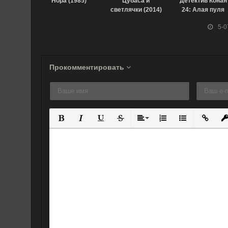
Нора (1985)
Цубаса и
Детектив Конан
светлячки (2014)
24: Алая пуля
(2021)
5-0
Прокомментировать
Полужирный
Курсив
Подчеркнутый
Зачеркнутый
Выравнивание
Нумерованный спис
Маркированны
Вставит
Вс