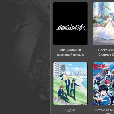
Специальный
Бесконеч
памятный показ к
Скарлет (
тридцатилетию
«Евангелиона» (2026)
Будни
Я стою на м