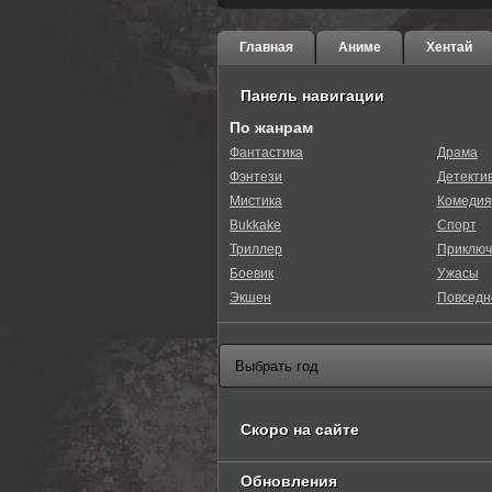
Главная
Аниме
Хентай
Панель навигации
По жанрам
Фантастика
Драма
Фэнтези
Детекти
Мистика
Комедия
Bukkake
Спорт
Триллер
Приключ
Боевик
Ужасы
Экшен
Повседн
Скоро на сайте
Обновления