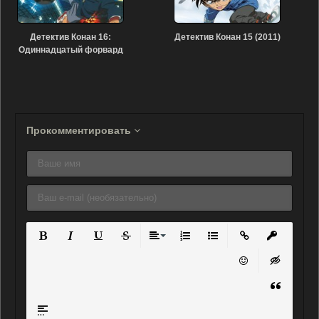
Детектив Конан 16:
Детектив Конан 15 (2011)
Одиннадцатый форвард
(2012)
Прокомментировать
Полужирный
Курсив
Подчеркнутый
Зачеркнутый
Выравнивание
Нумерованный список
Маркированный списо
Вставить ссылку
Вставить 
Вставить смайли
Вставка ск
Вставка ц