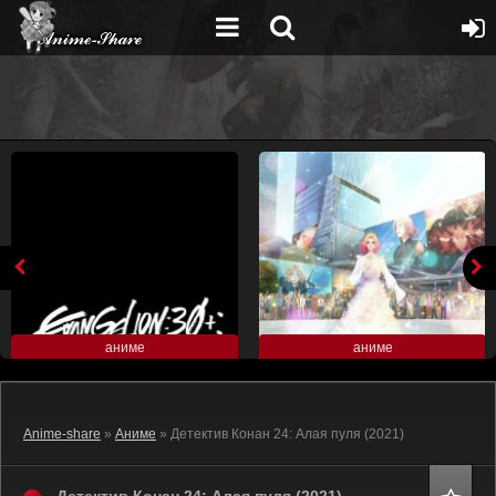
аниме
аниме
Anime-share
»
Аниме
» Детектив Конан 24: Алая пуля (2021)