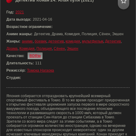
Детектив Конан 24: Алая пуля (2021)
Год:
2021
Дата выхода:
2021-04-16
Возрастное ограничение:
Аниме жанры:
Детектив, Драма, Комедия, Полиция, Сёнен, Экшен
Жанры:
аниме
,
боевик
,
детектив
,
комедия
,
мультфильм
,
Детектив
,
Драма
,
Комедия
,
Полиция
,
Сёнен
,
Экшен
Качество:
BDRip
Длительность:
111
Режиссёр:
Томока Нагаока
Студия:
Япония собирается отпраздновать крупнейший всемирный
спортивный фестиваль в Токио. В то же время проходит приуроченная
к открытию фестиваля церемония запуска первого в мире скоростного
вакуумного поезда, объединяющего все последние японские
технологии и развивающего скорость в 1000 км/ч, который должен
проехать от станции Син-Нагоя до станции Сибахама в Токио.
Зрители со всего мира следят за этими событиями, а в Токио
собирается огромное количество иностранцев, однако на вечеринке
для известных спонсоров происходит невероятное: один за другим
исчезают ключевые менеджеры крупных кампаний. Конан приходит к