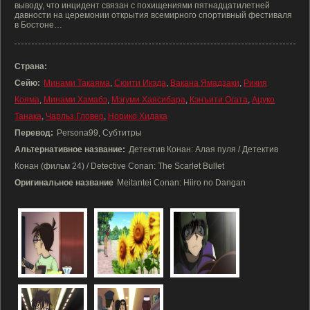
выводу, что инцидент связан с похищениями пятнадцатилетней
давности на церемонии открытия всемирного спортивный фестиваля
в Бостоне…
Страна:
Сейю:
Минами Такаяма
,
Сюити Икэда
,
Вакана Ямадзаки
,
Рикия
Кояма
,
Минами Хамабэ
,
Мэгуми Хаясибара
,
Кэнъити Огата
,
Ацуко
Танака
,
Чарльз Гловер
,
Норико Хидака
Перевод:
Persona99, Субтитры
Альтернативное название:
Детектив Конан: Алая пуля / Детектив
Конан (фильм 24) / Detective Conan: The Scarlet Bullet
Оригинальное название
Meitantei Conan: Hiiro no Dangan