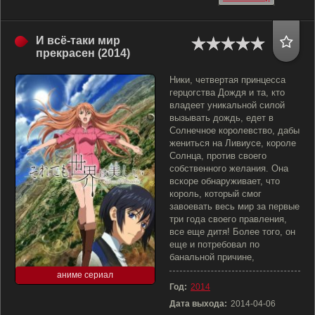
И всё-таки мир
прекрасен (2014)
Ники, четвертая принцесса
герцогства Дождя и та, кто
владеет уникальной силой
вызывать дождь, едет в
Солнечное королевство, дабы
жениться на Ливиусе, короле
Солнца, против своего
собственного желания. Она
вскоре обнаруживает, что
король, который смог
завоевать весь мир за первые
три года своего правления,
все еще дитя! Более того, он
еще и потребовал по
банальной причине,
аниме сериал
Год:
2014
Дата выхода:
2014-04-06