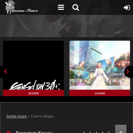
аниме
аниме
Anime-share
» Сюити Икэда