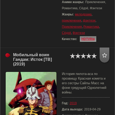
Аниме жанры:
Приключения,
Романтика, Сёдзё, Фэнтези
Жанры:
мелодрама
,
приключения
,
фэнтези
,
Приключения
,
Романтика
,
Сёдзё
,
Фэнтези
Качество:
HDTVRip
Мобильный воин
Гандам: Исток [ТВ]
(2019)
История пилота-аса по
прозвищу Красная комета и
его сестры Сайлы Масс на
фоне грядущей Однолетней
войны.
Год:
2019
Дата выхода:
2019-04-29