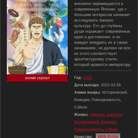
внезапно перемещается в
современную Японию, где с
большим интересом начинает
исследовать банную
культуру. Его до глубины
души поражают современные
идеи и достижения, и он
жаждет внедрить их в своих
начинаниях, но далеко не все
из этого соответствует
архитектурному стилю,
который нравится императору.
Год:
2022
аниме сериал
Дата выхода:
2022-03-28
Аниме жанры:
Исторический,
Комедия, Повседневность,
Сэйнэн
Жанры:
комедия
,
фэнтези
,
Исторический
,
Комедия
,
Повседневность
,
Сэйнэн
Качество:
WEB-DLRip