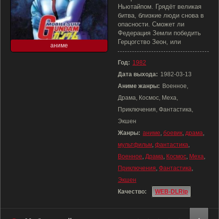
Ньютайпом. Грядёт великая
битва, близкие люди снова в
опасности. Сможет ли
Федерация Земли победить
Герцогство Зеон, или
аниме
Год:
1982
Дата выхода:
1982-03-13
Аниме жанры:
Военное,
Драма, Космос, Меха,
Приключения, Фантастика,
Экшен
Жанры:
аниме
,
боевик
,
драма
,
мультфильм
,
фантастика
,
Военное
,
Драма
,
Космос
,
Меха
,
Приключения
,
Фантастика
,
Экшен
Качество:
WEB-DLRip