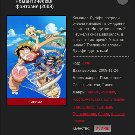
Романтическая
фантазия (2008)
Команда Луффи посреди
океана изнывает в ожидании
капитана. Но где же он сам?
Неужели снова ввязался, в
какую-то историю? А как же
иначе? Трепещите злодеи!
Луффи идёт к вам!
Год:
2008
Дата выхода:
2008-11-24
Аниме жанры:
Приключения,
Сёнен, Фэнтези, Экшен
Жанры:
аниме
,
комедия
,
короткометражка
,
мультфильм
,
аниме
приключения
,
фэнтези
,
Приключения
,
Сёнен
,
Фэнтези
,
Экшен
Качество:
DVDRip