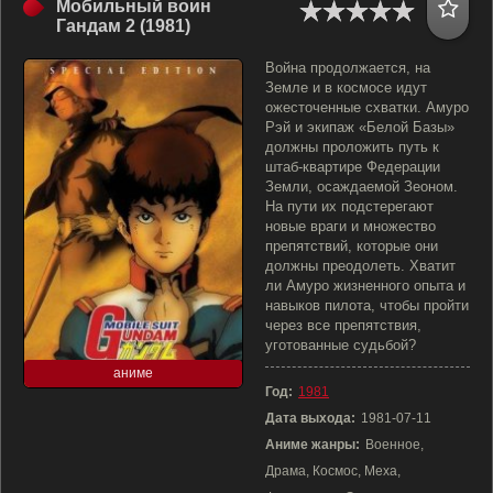
Мобильный воин
Гандам 2 (1981)
Война продолжается, на
Земле и в космосе идут
ожесточенные схватки. Амуро
Рэй и экипаж «Белой Базы»
должны проложить путь к
штаб-квартире Федерации
Земли, осаждаемой Зеоном.
На пути их подстерегают
новые враги и множество
препятствий, которые они
должны преодолеть. Хватит
ли Амуро жизненного опыта и
навыков пилота, чтобы пройти
через все препятствия,
уготованные судьбой?
аниме
Год:
1981
Дата выхода:
1981-07-11
Аниме жанры:
Военное,
Драма, Космос, Меха,