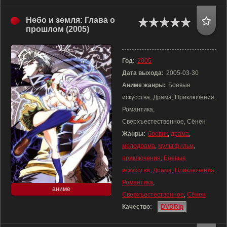
Небо и земля: Глава о
прошлом (2005)
Год:
2005
Дата выхода:
2005-03-30
Аниме жанры:
Боевые
искусства, Драма, Приключения,
Романтика,
Сверхъестественное, Сёнен
Жанры:
боевик
,
драма
,
мелодрама
,
мультфильм
,
приключения
,
Боевые
искусства
,
Драма
,
Приключения
,
Романтика
,
аниме
Сверхъестественное
,
Сёнен
Качество:
DVDRip