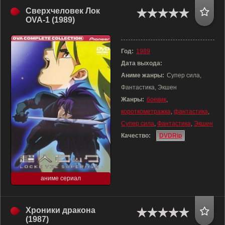
Сверхчеловек Лок
OVA-1 (1989)
Год:
1989
Дата выхода:
Аниме жанры:
Супер сила,
Фантастика, Экшен
Жанры:
боевик
,
короткометражка
,
фантастика
,
Супер сила
,
Фантастика
,
Экшен
Качество:
DVDRip
аниме сериал
Хроники дракона
(1987)