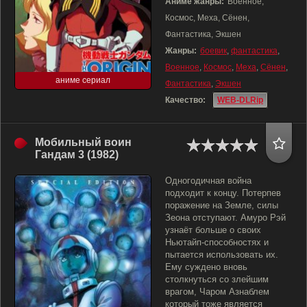
Аниме жанры:
Военное,
Космос, Меха, Сёнен,
Фантастика, Экшен
Жанры:
боевик
,
фантастика
,
Военное
,
Космос
,
Меха
,
Сёнен
,
аниме сериал
Фантастика
,
Экшен
Качество:
WEB-DLRip
Мобильный воин
Гандам 3 (1982)
Одногодичная война
подходит к концу. Потерпев
поражение на Земле, силы
Зеона отступают. Амуро Рэй
узнаёт больше о своих
Ньютайп-способностях и
пытается использовать их.
Ему суждено вновь
столкнуться со злейшим
врагом, Чаром Азнаблем
который тоже является