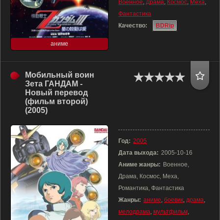
Военное
,
Драма
,
Космос
,
Меха
,
Фантастика
Качество:
BDRip
аниме
Мобильный воин
Зета ГАНДАМ -
Новый перевод
(фильм второй)
(2005)
Год:
2005
Дата выхода:
2005-10-16
Аниме жанры:
Военное,
Драма, Космос, Меха,
Романтика, Фантастика
Жанры:
аниме
,
боевик
,
драма
,
мелодрама
,
мультфильм
,