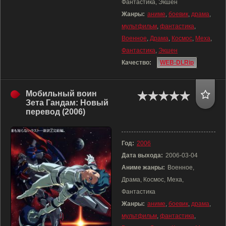
Фантастика, Экшен
Жанры:
аниме
,
боевик
,
драма
,
мультфильм
,
фантастика
,
Военное
,
Драма
,
Космос
,
Меха
,
Фантастика
,
Экшен
Качество:
WEB-DLRip
Мобильный воин
Зета Гандам: Новый
перевод (2006)
Год:
2006
Дата выхода:
2006-03-04
Аниме жанры:
Военное,
Драма, Космос, Меха,
Фантастика
Жанры:
аниме
,
боевик
,
драма
,
мультфильм
,
фантастика
,