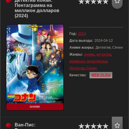
Детектив Конан.
Пентаграмма на
миллион долларов
(2024)
Год:
2024
Дата выхода:
2024-04-12
Аниме жанры:
Детектив, Сёнен
Жанры:
аниме
,
детектив
,
криминал
,
мультфильм
,
Детектив
,
Сёнен
Качество:
WEB-DLRip
аниме
Ван-Пис: