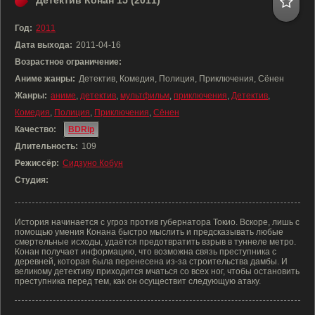
Детектив Конан 15 (2011)
Год:
2011
Дата выхода:
2011-04-16
Возрастное ограничение:
Аниме жанры:
Детектив, Комедия, Полиция, Приключения, Сёнен
Жанры:
аниме
,
детектив
,
мультфильм
,
приключения
,
Детектив
,
Комедия
,
Полиция
,
Приключения
,
Сёнен
Качество:
BDRip
Длительность:
109
Режиссёр:
Сидзуно Кобун
Студия:
История начинается с угроз против губернатора Токио. Вскоре, лишь с
помощью умения Конана быстро мыслить и предсказывать любые
смертельные исходы, удаётся предотвратить взрыв в туннеле метро.
Конан получает информацию, что возможна связь преступника с
деревней, которая была перенесена из-за строительства дамбы. И
великому детективу приходится мчаться со всех ног, чтобы остановить
преступника перед тем, как он осуществит следующую атаку.