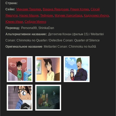
Страна:
Сейю:
Минами Такаяма
,
Вакана Ямадзаки
,
Рикия Кояма
,
Сёхэй
Ямагути
,
Наоко Мацуи
,
Тяфурин
,
Мэгуми Хаясибара
,
Кадзухико Иноуэ
,
Юкико Иваи
,
Сейдзи Миянэ
Перевод:
Persona99, ShinkaDan
Альтернативное название:
Детектив Конан (фильм 15) / Meitantei
Conan: Chinmoku no Quarter / Detective Conan: Quarter of Silence
Оригинальное название
Meitantei Conan: Chinmoku no kuôtâ