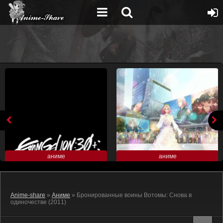
аниме
аниме
Anime-share
»
Аниме
» Бронированные воины Вотомы: Снова в
одиночестве (2011)