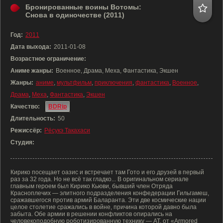
Бронированные воины Вотомы:
Снова в одиночестве (2011)
Год:
2011
Дата выхода:
2011-01-08
Возрастное ограничение:
Аниме жанры:
Военное, Драма, Меха, Фантастика, Экшен
Жанры:
аниме
,
мультфильм
,
приключения
,
фантастика
,
Военное
,
Драма
,
Меха
,
Фантастика
,
Экшен
Качество:
BDRip
Длительность:
50
Режиссёр:
Рёсукэ Такахаси
Студия:
Кирико посещает оазис и встречает там Гото и его друзей в первый
раз за 32 года. Но не всё так гладко... В оригинальном сериале
главным героем был Кирико Кьюви, бывший член Отряда
Красноплечих — элитного подразделения конфедерации Гильгамеш,
сражавшегося против армий Баларанта. Эти две космические нации
целое столетие сражались в войне, причина которой давно была
забыта. Обе армии в решении конфликтов опирались на
человекоподобную роботизированную технику — AT, от «Armored