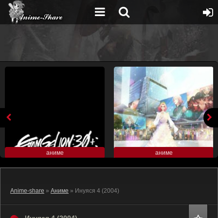
аниме
аниме
Anime-share
»
Аниме
» Инуяся 4 (2004)