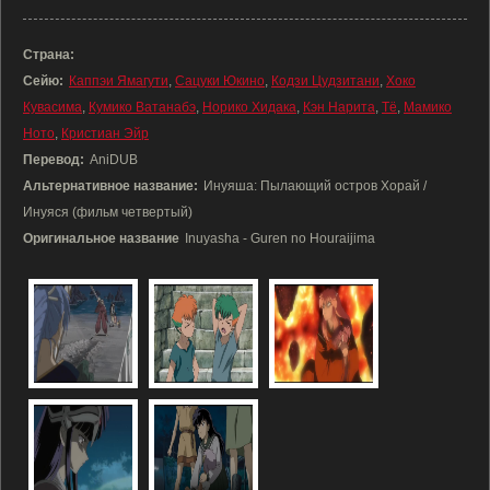
Страна:
Сейю:
Каппэи Ямагути
,
Сацуки Юкино
,
Кодзи Цудзитани
,
Хоко
Кувасима
,
Кумико Ватанабэ
,
Норико Хидака
,
Кэн Нарита
,
Тё
,
Мамико
Ното
,
Кристиан Эйр
Перевод:
AniDUB
Альтернативное название:
Инуяша: Пылающий остров Хорай /
Инуяся (фильм четвертый)
Оригинальное название
Inuyasha - Guren no Houraijima