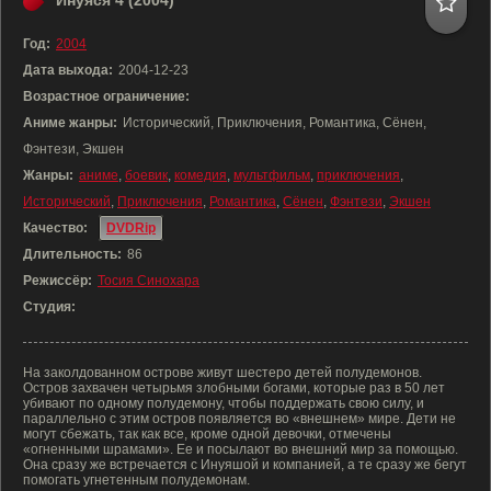
Инуяся 4 (2004)
Год:
2004
Дата выхода:
2004-12-23
Возрастное ограничение:
Аниме жанры:
Исторический, Приключения, Романтика, Сёнен,
Фэнтези, Экшен
Жанры:
аниме
,
боевик
,
комедия
,
мультфильм
,
приключения
,
Исторический
,
Приключения
,
Романтика
,
Сёнен
,
Фэнтези
,
Экшен
Качество:
DVDRip
Длительность:
86
Режиссёр:
Тосия Синохара
Студия:
На заколдованном острове живут шестеро детей полудемонов.
Остров захвачен четырьмя злобными богами, которые раз в 50 лет
убивают по одному полудемону, чтобы поддержать свою силу, и
параллельно с этим остров появляется во «внешнем» мире. Дети не
могут сбежать, так как все, кроме одной девочки, отмечены
«огненными шрамами». Ее и посылают во внешний мир за помощью.
Она сразу же встречается с Инуяшой и компанией, а те сразу же бегут
помогать угнетенным полудемонам.