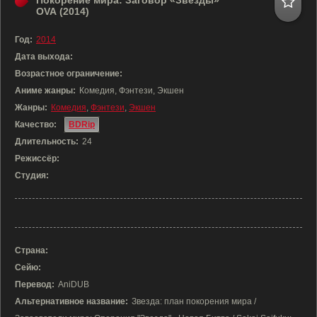
Покорение мира: Заговор «Звезды»
OVA (2014)
Год:
2014
Дата выхода:
Возрастное ограничение:
Аниме жанры:
Комедия, Фэнтези, Экшен
Жанры:
Комедия
,
Фэнтези
,
Экшен
Качество:
BDRip
Длительность:
24
Режиссёр:
Студия:
Страна:
Сейю:
Перевод:
AniDUB
Альтернативное название:
Звезда: план покорения мира /