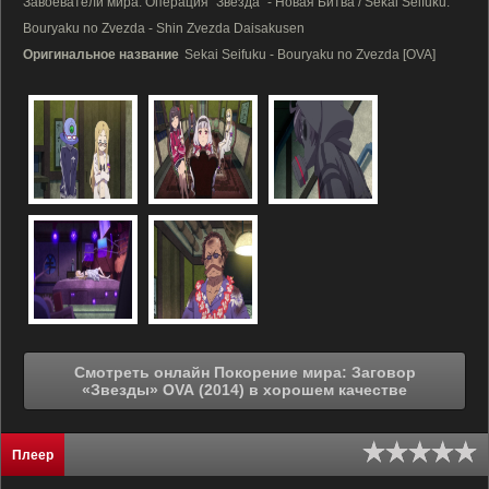
Завоеватели мира: Операция "Звезда" - Новая Битва / Sekai Seifuku:
Bouryaku no Zvezda - Shin Zvezda Daisakusen
Оригинальное название
Sekai Seifuku - Bouryaku no Zvezda [OVA]
Смотреть онлайн Покорение мира: Заговор
«Звезды» OVA (2014) в хорошем качестве
Плеер