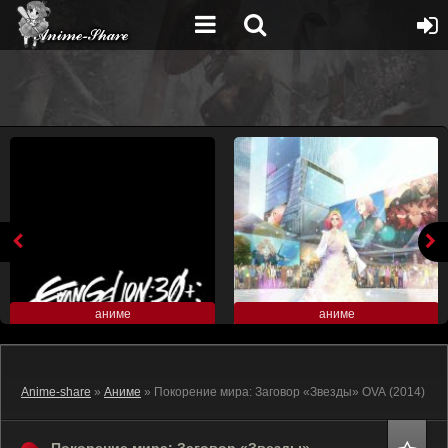
аниме
аниме
Anime-share
»
Аниме
» Покорение мира: Заговор «Звезды» OVA (2014)