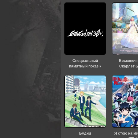
Специальный
Бесконеч
памятный показ к
Скарлет (
тридцатилетию
«Евангелиона» (2026)
Будни
Я стою на м