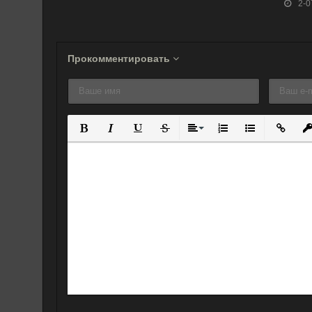
2-0
Прокомментировать
Полужирный
Курсив
Подчеркнутый
Зачеркнутый
Выравнивание
Нумерованный спис
Маркированны
Вставит
Вс