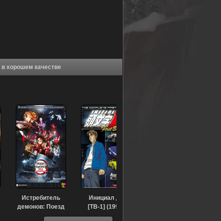
Аниме Инициал «Ди»: Экстра-стадия (2001) в хорошем качестве
Истребитель
Инициал Ди
демонов: Поезд
[ТВ-1] (1998)
«Бесконечный»