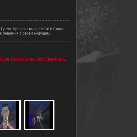
Гунма, бросают вызов Мако и Саюки.
ые решения о своем будущем.
Хияма
,
Стивен Блум
,
Юрий Ловенталь
,