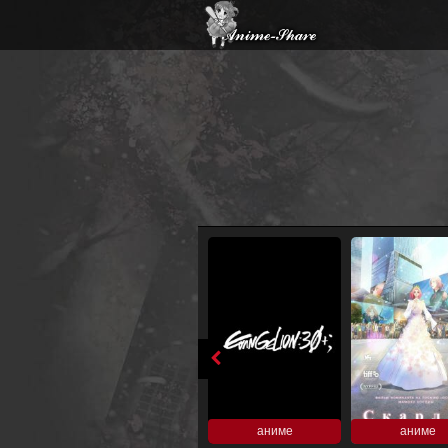
аниме
аниме