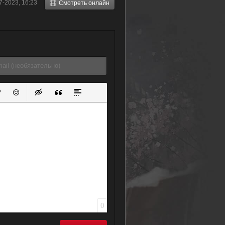
7-2023, 16:23
Смотреть онлайн
(2020)
ок
й список
ь ссылку
тавить защищенную ссылку
Вставить смайлик
Вставка скрытого текста
Вставка цитаты
Вставка спойлера
0