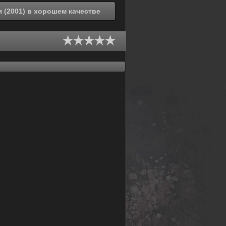
Смотреть онлайн Инициал «Ди»: Экстра-стадия (2001) в хорошем качестве