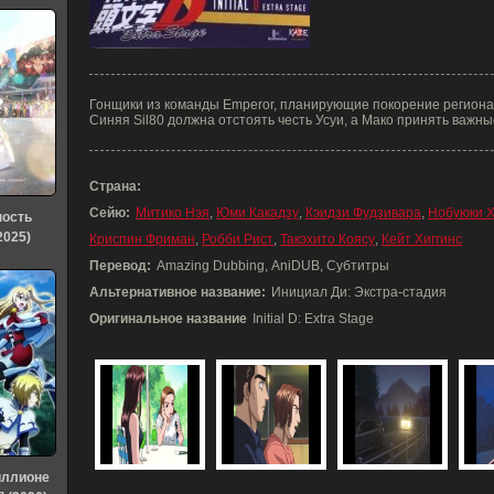
Гонщики из команды Emperor, планирующие покорение региона 
Синяя Sil80 должна отстоять честь Усуи, а Мако принять важн
Страна:
Сейю:
Митико Нэя
,
Юми Какадзу
,
Кэидзи Фудзивара
,
Нобуюки 
ность
2025)
Криспин Фриман
,
Робби Рист
,
Такэхито Коясу
,
Кейт Хиггинс
Перевод:
Amazing Dubbing, AniDUB, Субтитры
Альтернативное название:
Инициал Ди: Экстра-стадия
Оригинальное название
Initial D: Extra Stage
иллионе