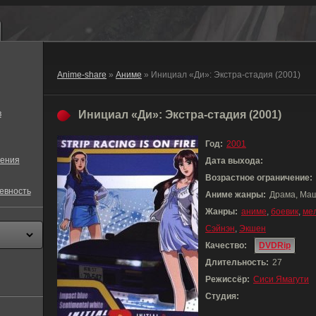
Anime-share
»
Аниме
» Инициал «Ди»: Экстра-стадия (2001)
в
Инициал «Ди»: Экстра-стадия (2001)
Год:
2001
ения
Дата выхода:
Возрастное ограничение:
евность
Аниме жанры:
Драма, Маш
Жанры:
аниме
,
боевик
,
ме
Сэйнэн
,
Экшен
Качество:
DVDRip
Длительность:
27
Режиссёр:
Сиси Ямагути
Студия: