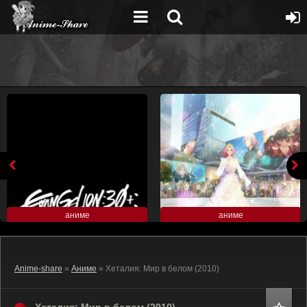
аниме
аниме
Anime-share
»
Аниме
» Хеталия: Мир в белом (2010)