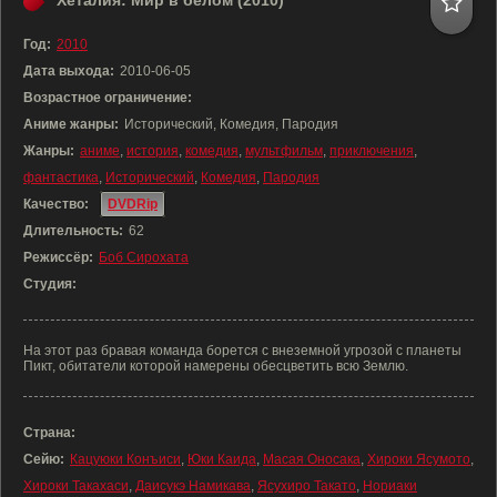
Хеталия: Мир в белом (2010)
Год:
2010
Дата выхода:
2010-06-05
Возрастное ограничение:
Аниме жанры:
Исторический, Комедия, Пародия
Жанры:
аниме
,
история
,
комедия
,
мультфильм
,
приключения
,
фантастика
,
Исторический
,
Комедия
,
Пародия
Качество:
DVDRip
Длительность:
62
Режиссёр:
Боб Сирохата
Студия:
На этот раз бравая команда борется с внеземной угрозой с планеты
Пикт, обитатели которой намерены обесцветить всю Землю.
Страна:
Сейю:
Кацуюки Конъиси
,
Юки Каида
,
Масая Оносака
,
Хироки Ясумото
,
Хироки Такахаси
,
Даисукэ Намикава
,
Ясухиро Такато
,
Нориаки