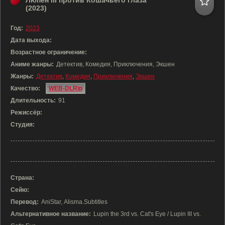
Люпен III против Кошачьего глаза
(2023)
Год:
2023
Дата выхода:
Возрастное ограничение:
Аниме жанры:
Детектив, Комедия, Приключения, Экшен
Жанры:
Детектив
,
Комедия
,
Приключения
,
Экшен
Качество:
WEB-DLRip
Длительность:
91
Режиссёр:
Студия:
Страна:
Сейю:
Перевод:
AniStar, Alisma.Subtitles
Альтернативное название:
Lupin the 3rd vs. Cat's Eye / Lupin III vs.