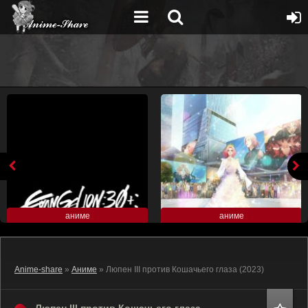
аниме
аниме
Anime-share
»
Аниме
» Люпен III против Кошачьего глаза (2023)