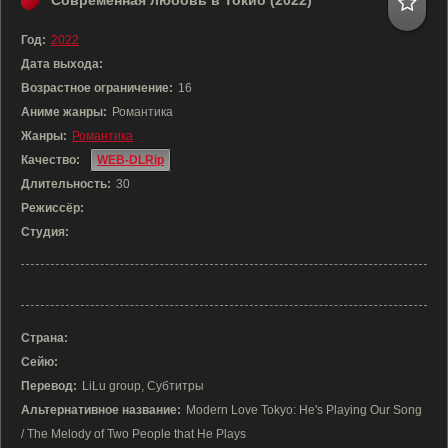
Современная любовь в Токио (2022)
Год:
2022
Дата выхода:
Возрастное ограничение:
16
Аниме жанры:
Романтика
Жанры:
Романтика
Качество:
WEB-DLRip
Длительность:
30
Режиссёр:
Студия:
Страна:
Сейю:
Перевод:
LiLu group, Субтитры
Альтернативное название:
Modern Love Tokyo: He's Playing Our Song
/ The Melody of Two People that He Plays