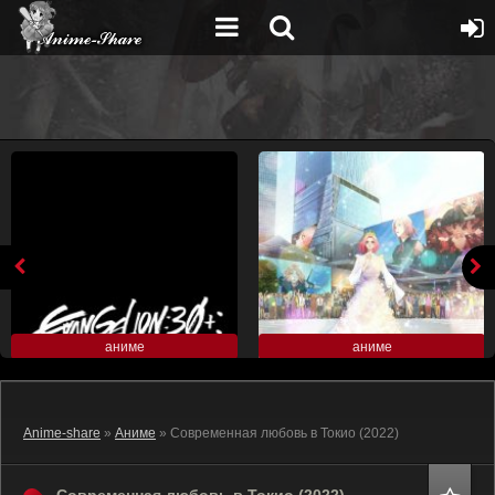
аниме
аниме
Anime-share
»
Аниме
» Современная любовь в Токио (2022)