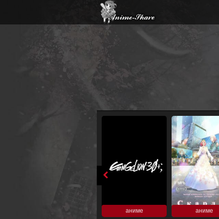
аниме
аниме