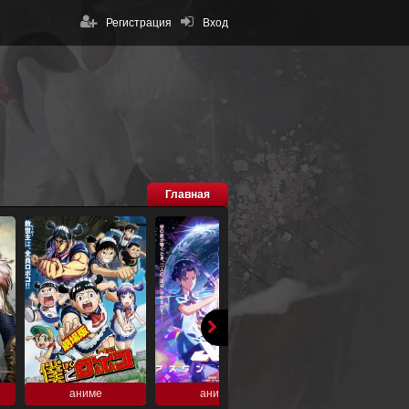
Регистрация
Вход
Главная
аниме
аниме
аниме