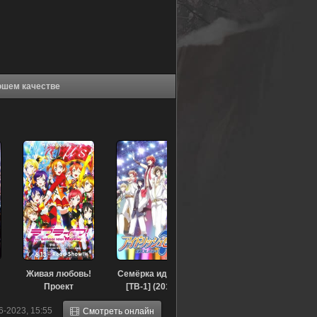
Наш звук (2019) в хорошем качестве
Живая любовь!
Семёрка идолов
Проект
[ТВ-1] (2018)
«Школьный
6-2023, 15:55
Смотреть онлайн
идол» (2015)