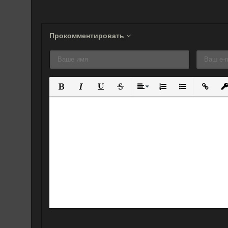
(2019)
Прокомментировать
Полужирный
Курсив
Подчеркнутый
Зачеркнутый
Выравнивание
Нумерованный спис
Маркированны
Вставит
Вс