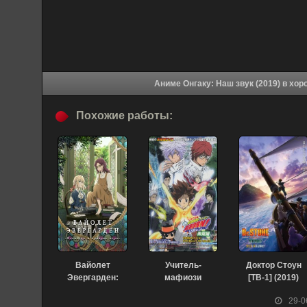
Аниме Онгаку: 
Похожие работы:
Вайолет
Учитель-
Доктор Стоун
Эвергарден:
мафиози
[ТВ-1] (2019)
Вечность и
Реборн! (2006)
29-0
призрак пера