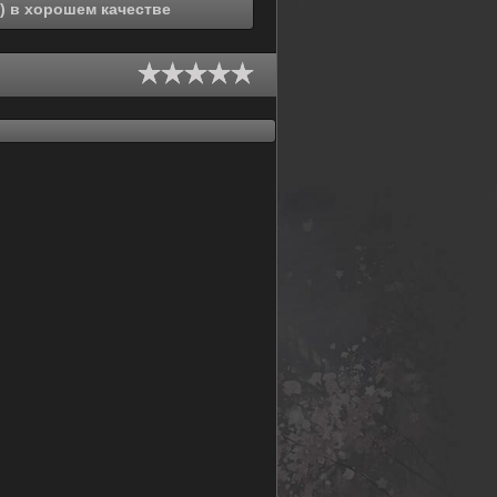
Смотреть онлайн Онгаку: Наш звук (2019) в хорошем качестве