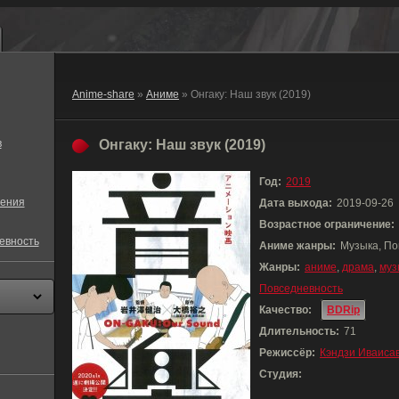
Anime-share
»
Аниме
» Онгаку: Наш звук (2019)
в
Онгаку: Наш звук (2019)
Год:
2019
ения
Дата выхода:
2019-09-26
Возрастное ограничение:
евность
Аниме жанры:
Музыка, По
Жанры:
аниме
,
драма
,
муз
Повседневность
Качество:
BDRip
Длительность:
71
Режиссёр:
Кэндзи Иваиса
Студия: