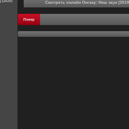
] (2020)
Плеер