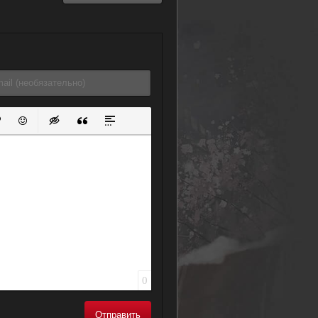
ок
й список
ь ссылку
тавить защищенную ссылку
Вставить смайлик
Вставка скрытого текста
Вставка цитаты
Вставка спойлера
0
Отправить