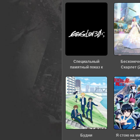
Специальный
Бесконеч
памятный показ к
Скарлет (
тридцатилетию
«Евангелиона» (2026)
Будни
Я стою на м