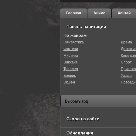
Главная
Аниме
Хентай
Панель навигации
По жанрам
Фантастика
Драма
Фэнтези
Детекти
Мистика
Комедия
Bukkake
Спорт
Триллер
Приключ
Боевик
Ужасы
Экшен
Повседн
Скоро на сайте
Обновления