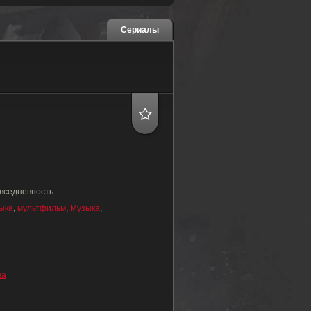
Сериалы
вседневность
ыка
,
мультфильм
,
Музыка
,
ва