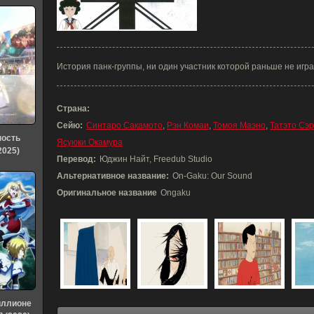
История панк-группы, ни один участник которой раньше не игр
Страна:
Сейю:
Синтаро Сакамото
,
Рэн Комаи
,
Томоя Маэно
,
Татэто Сэ
ность
Ясуюки Окамура
2025)
Перевод:
Юджин Найт, Freedub Studio
Альтернативное название:
On-Gaku: Our Sound
Оригинальное название
Ongaku
иллионе