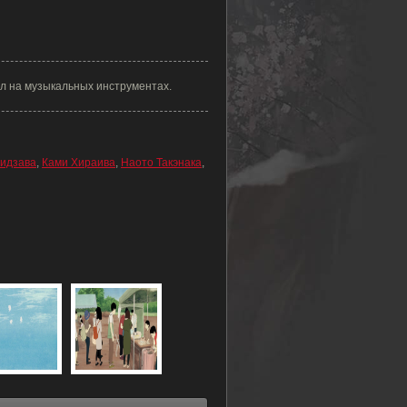
ал на музыкальных инструментах.
ридзава
,
Ками Хираива
,
Наото Такэнака
,