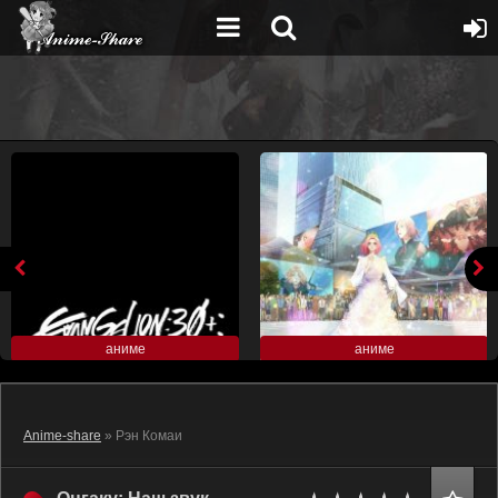
аниме
аниме
Anime-share
» Рэн Комаи