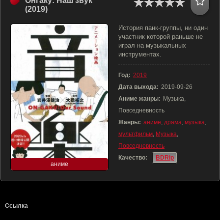
Онгаку: Наш звук
(2019)
История панк-группы, ни один
участник которой раньше не
играл на музыкальных
инструментах.
Год:
2019
Дата выхода:
2019-09-26
Аниме жанры:
Музыка,
Повседневность
Жанры:
аниме
,
драма
,
музыка
,
мультфильм
,
Музыка
,
Повседневность
Качество:
BDRip
аниме
Ссылка