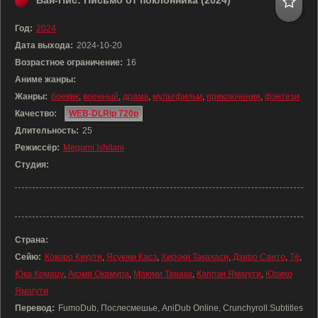
Ван-Пис: Письмо от поклонника (2024)
Год:
2024
Дата выхода:
2024-10-20
Возрастное ограничение:
16
Аниме жанры:
Жанры:
боевик
,
военный
,
драма
,
мультфильм
,
приключения
,
фэнтези
Качество:
WEB-DLRip 720p
Длительность:
25
Режиссёр:
Megumi Ishitani
Студия:
Страна:
Сейю:
Кокоро Кикути
,
Ясуюки Касэ
,
Хироки Такахаси
,
Дзиро Саито
,
Тё
,
Юка Комацу
,
Акэми Окамура
,
Маюми Танака
,
Каппэи Ямагути
,
Юрико
Ямагути
Перевод:
FumoDub, Послесмешье, AniDub Online, Crunchyroll.Subtitles