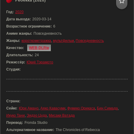
Ребекка (2020)
Год:
2020
Дата выхода:
2020-03-14
Возрастное ограничение:
6
Аниме жанры:
Повседневность
Жанры:
короткометражка
,
мультфильм
,
Повседневность
Качество:
WEB-DLRip
Длительность:
24
Режиссёр:
Юкиё Тэрамото
Студия:
Страна:
Сейю:
Юри Амано
,
Аяко Кавасуми
,
Фумико Орикаса
,
Бин Симада
,
Икуко Тани
,
Эидзо Цуда
,
Мисаки Ватада
Перевод:
Fronda Studio
Альтернативное название:
The Chronicles of Rebecca