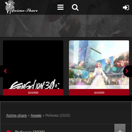
аниме
аниме
Anime-share
»
Аниме
» Ребекка (2020)