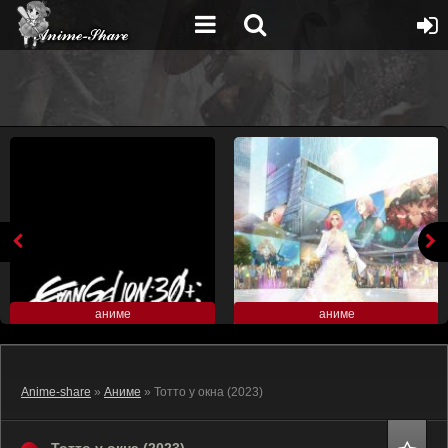
аниме
аниме
Anime-share
»
Аниме
» Тотто у окна (2023)