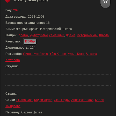
Тотто у окна (2023)
Год:
2023
Дата выхода:
2023-12-08
Возрастное ограничение:
16
Аниме жанры:
Драма, Исторический, Школа
Жанры:
драма
,
мультфильм
,
семейный
,
Драма
,
Исторический
,
Школа
Качество:
BDRip
Длительность:
114
Режиссёр:
Синносукэ Якува
,
Yûta Kanbe
,
Кунио Като
,
Setsuka
Kawahara
Студия:
Страна:
Сейю:
Liliana Ôno
,
Кодзи Якусё
,
Сюн Огури
,
Аннэ Ватанабэ
,
Карен
Такидзава
Перевод:
Сергей Царёв