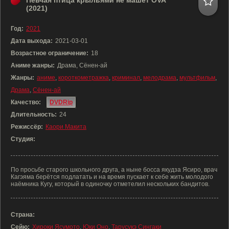
Певчая птица крыльями не машет OVA
(2021)
Год:
2021
Дата выхода:
2021-03-01
Возрастное ограничение:
18
Аниме жанры:
Драма, Сёнен-ай
Жанры:
аниме
,
короткометражка
,
криминал
,
мелодрама
,
мультфильм
,
Драма
,
Сёнен-ай
Качество:
DVDRip
Длительность:
24
Режиссёр:
Каори Макита
Студия:
По просьбе старого школьного друга, а ныне босса якудза Ясиро, врач
Кагэяма берётся подлатать и на время пускает к себе жить молодого
наёмника Кугу, который в одиночку отметелил нескольких бандитов.
Страна:
Сейю:
Хироки Ясумото
,
Юки Оно
,
Тарусукэ Сингаки