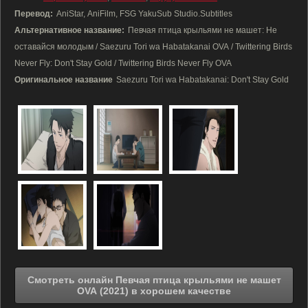
Перевод:
AniStar, AniFilm, FSG YakuSub Studio.Subtitles
Альтернативное название:
Певчая птица крыльями не машет: Не
оставайся молодым / Saezuru Tori wa Habatakanai OVA / Twittering Birds
Never Fly: Don't Stay Gold / Twittering Birds Never Fly OVA
Оригинальное название
Saezuru Tori wa Habatakanai: Don't Stay Gold
Смотреть онлайн Певчая птица крыльями не машет
OVA (2021) в хорошем качестве