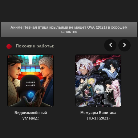
Аниме Певчая птица крыльями не машет OVA (2021) в хорошем
качестве
Похожие работы:
Видоизменённый
Мемуары Ванитаса
углерод:
[ТВ-1] (2021)
Восстановленный (2020)