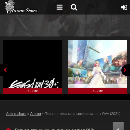
аниме
аниме
Anime-share
»
Аниме
» Певчая птица крыльями не машет OVA (2021)