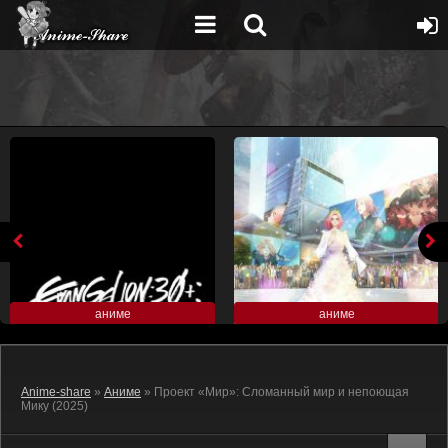
аниме
аниме
Anime-share
»
Аниме
» Проект «Мир»: Сломанный мир и непоющая
Мику (2025)