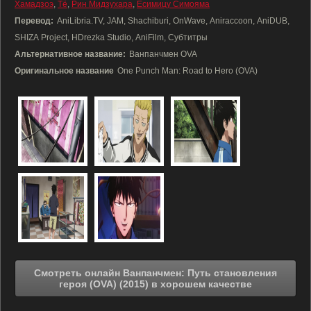
Хамадзоэ
,
Тё
,
Рин Мидзухара
,
Ёсимицу Симояма
Перевод:
AniLibria.TV, JAM, Shachiburi, OnWave, Aniraccoon, AniDUB,
SHIZA Project, HDrezka Studio, AniFilm, Субтитры
Альтернативное название:
Ванпанчмен OVA
Оригинальное название
One Punch Man: Road to Hero (OVA)
Смотреть онлайн Ванпанчмен: Путь становления
героя (OVA) (2015) в хорошем качестве