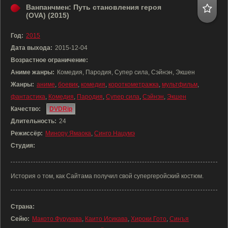
Ванпанчмен: Путь становления героя
(OVA) (2015)
Год:
2015
Дата выхода:
2015-12-04
Возрастное ограничение:
Аниме жанры:
Комедия, Пародия, Супер сила, Сэйнэн, Экшен
Жанры:
аниме
,
боевик
,
комедия
,
короткометражка
,
мультфильм
,
фантастика
,
Комедия
,
Пародия
,
Супер сила
,
Сэйнэн
,
Экшен
Качество:
DVDRip
Длительность:
24
Режиссёр:
Минору Ямаока
,
Синго Нацумэ
Студия:
История о том, как Сайтама получил свой супергеройский костюм.
Страна:
Сейю:
Макото Фурукава
,
Каито Исикава
,
Хироки Гото
,
Синъя