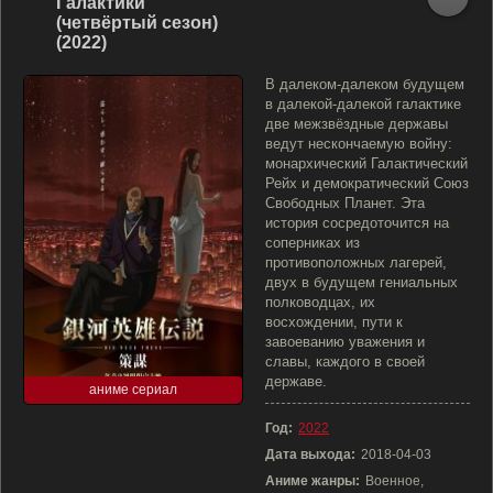
Галактики
(четвёртый сезон)
(2022)
В далеком-далеком будущем
в далекой-далекой галактике
две межзвёздные державы
ведут нескончаемую войну:
монархический Галактический
Рейх и демократический Союз
Свободных Планет. Эта
история сосредоточится на
соперниках из
противоположных лагерей,
двух в будущем гениальных
полководцах, их
восхождении, пути к
завоеванию уважения и
славы, каждого в своей
державе.
аниме сериал
Год:
2022
Дата выхода:
2018-04-03
Аниме жанры:
Военное,