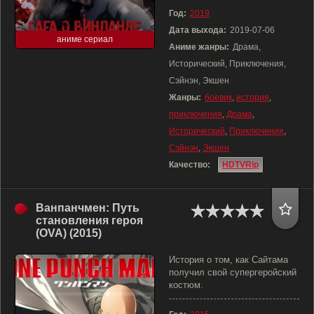
Год:
2019
Дата выхода:
2019-07-06
аниме сериал
Аниме жанры:
Драма,
Исторический, Приключения,
Сэйнэн, Экшен
Жанры:
боевик
,
история
,
приключения
,
Драма
,
Исторический
,
Приключения
,
Сэйнэн
,
Экшен
Качество:
HDTVRip
Ванпанчмен: Путь
становления героя
(OVA) (2015)
История о том, как Сайтама
получил свой супергеройский
костюм.