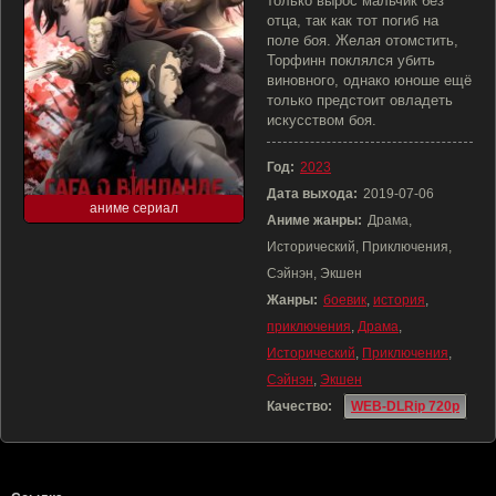
только вырос мальчик без
отца, так как тот погиб на
поле боя. Желая отомстить,
Торфинн поклялся убить
виновного, однако юноше ещё
только предстоит овладеть
искусством боя.
Год:
2023
Дата выхода:
2019-07-06
аниме сериал
Аниме жанры:
Драма,
Исторический, Приключения,
Сэйнэн, Экшен
Жанры:
боевик
,
история
,
приключения
,
Драма
,
Исторический
,
Приключения
,
Сэйнэн
,
Экшен
Качество:
WEB-DLRip 720p