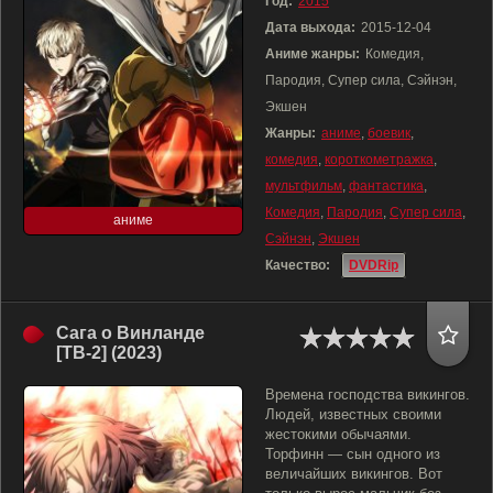
Год:
2015
Дата выхода:
2015-12-04
Аниме жанры:
Комедия,
Пародия, Супер сила, Сэйнэн,
Экшен
Жанры:
аниме
,
боевик
,
комедия
,
короткометражка
,
мультфильм
,
фантастика
,
Комедия
,
Пародия
,
Супер сила
,
аниме
Сэйнэн
,
Экшен
Качество:
DVDRip
Сага о Винланде
[ТВ-2] (2023)
Времена господства викингов.
Людей, известных своими
жестокими обычаями.
Торфинн — сын одного из
величайших викингов. Вот