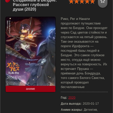
Созданный в Бездне:
Рассвет глубокой
души (2020)
Рико, Рег и Нанати
продолжают путешествие
вниз по Бездне. Они проходят
через Сад цветов стойкости и
спускаются на пятый уровень.
Там они оказываются на
пороге Идофронта —
последней базы людей в
Бездне. Это самое глубокое
место, откуда ещё можно
вернуться на поверхность. Их
встречает Прушка —
приёмная дочь Бондруда,
того самого Белого Свистка,
который проводил
бесчеловечные
аниме
Год:
2020
Дата выхода:
2020-01-17
Аниме жанры:
Детектив,