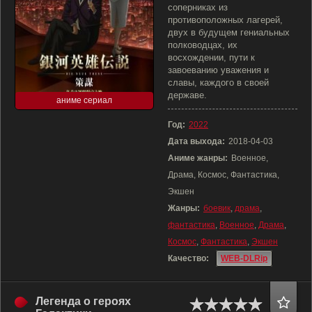
соперниках из
противоположных лагерей,
двух в будущем гениальных
полководцах, их
восхождении, пути к
завоеванию уважения и
славы, каждого в своей
державе.
аниме сериал
Год:
2022
Дата выхода:
2018-04-03
Аниме жанры:
Военное,
Драма, Космос, Фантастика,
Экшен
Жанры:
боевик
,
драма
,
фантастика
,
Военное
,
Драма
,
Космос
,
Фантастика
,
Экшен
Качество:
WEB-DLRip
Легенда о героях