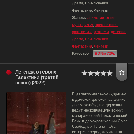
Драма, Приключения,
Фантастика, Фэнтези
Жанры:
аниме
,
детектив
,
мультфильм
,
приключения
,
фантастика
,
фэнтези
,
Детектив
,
Драма
,
Приключения
,
Фантастика
,
Фэнтези
Качество:
BDRip 720p
Легенда о героях
Галактики (третий
сезон) (2022)
В далеком-далеком будущем
в далекой-далекой галактике
две межзвёздные державы
ведут нескончаемую войну:
монархический Галактический
Рейх и демократический Союз
Свободных Планет. Эта
история сосредоточится на