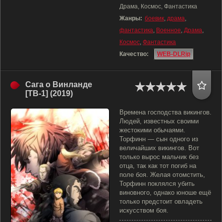
Драма, Космос, Фантастика
Жанры:
боевик
,
драма
,
фантастика
,
Военное
,
Драма
,
Космос
,
Фантастика
Качество:
WEB-DLRip
Сага о Винланде
[ТВ-1] (2019)
Времена господства викингов.
Людей, известных своими
жестокими обычаями.
Торфинн — сын одного из
величайших викингов. Вот
только вырос мальчик без
отца, так как тот погиб на
поле боя. Желая отомстить,
Торфинн поклялся убить
виновного, однако юноше ещё
только предстоит овладеть
искусством боя.