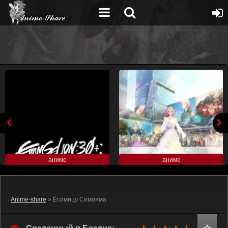
аниме
аниме
Anime-share
» Ёсимицу Симояма