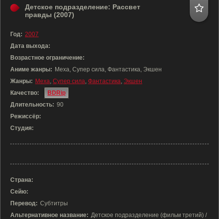
Детское подразделение: Рассвет
правды (2007)
Год:
2007
Дата выхода:
Возрастное ограничение:
Аниме жанры:
Меха, Супер сила, Фантастика, Экшен
Жанры:
Меха
,
Супер сила
,
Фантастика
,
Экшен
Качество:
BDRip
Длительность:
90
Режиссёр:
Студия:
Страна:
Сейю:
Перевод:
Субтитры
Альтернативное название:
Детское подразделение (фильм третий) /