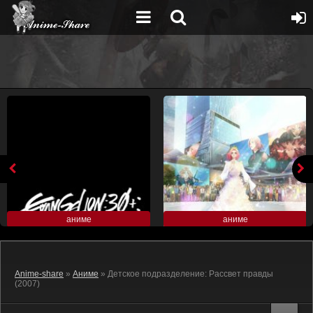
аниме
аниме
Anime-share
»
Аниме
» Детское подразделение: Рассвет правды
(2007)