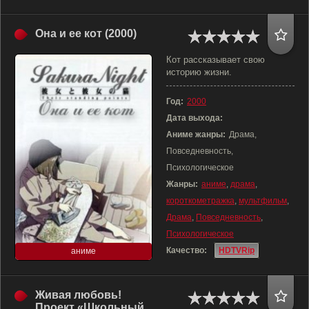
Она и ее кот (2000)
Кот рассказывает свою
историю жизни.
Год:
2000
Дата выхода:
Аниме жанры:
Драма,
Повседневность,
Психологическое
Жанры:
аниме
,
драма
,
короткометражка
,
мультфильм
,
Драма
,
Повседневность
,
Психологическое
Качество:
HDTVRip
аниме
Живая любовь!
Проект «Школьный