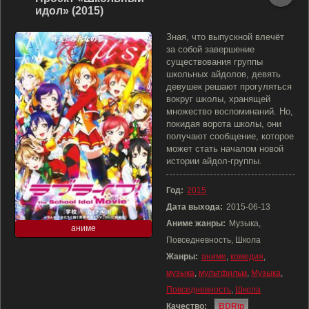
идол» (2015)
Зная, что выпускной влечёт
за собой завершение
существования группы
школьных айдолов, девять
девушек решают прогуляться
вокруг школы, хранящей
множество воспоминаний. Но,
покидая ворота школы, они
получают сообщение, которое
может стать началом новой
истории айдол-группы.
Год:
2015
Дата выхода:
2015-06-13
Аниме жанры:
Музыка,
аниме
Повседневность, Школа
Жанры:
аниме
,
комедия
,
музыка
,
мультфильм
,
Музыка
,
Повседневность
,
Школа
Качество:
BDRip