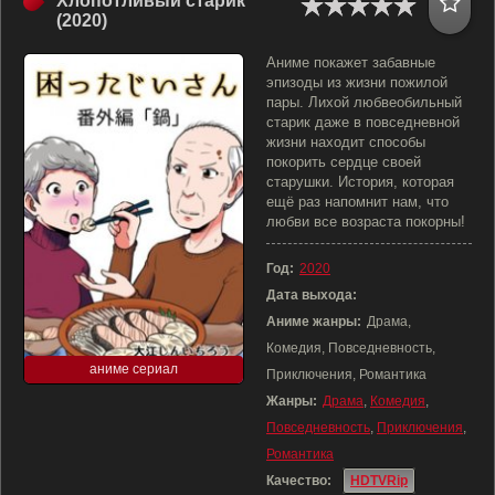
Хлопотливый старик
(2020)
Аниме покажет забавные
эпизоды из жизни пожилой
пары. Лихой любвеобильный
старик даже в повседневной
жизни находит способы
покорить сердце своей
старушки. История, которая
ещё раз напомнит нам, что
любви все возраста покорны!
Год:
2020
Дата выхода:
Аниме жанры:
Драма,
Комедия, Повседневность,
аниме сериал
Приключения, Романтика
Жанры:
Драма
,
Комедия
,
Повседневность
,
Приключения
,
Романтика
Качество:
HDTVRip