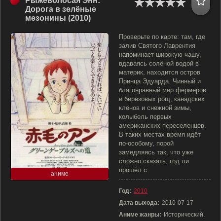
Рыжеволосая Энн:
Дорога в зелёные
мезонины (2010)
Проверьте по карте: там, где
залив Святого Лаврентия
напоминает широкую чашу,
вдаваясь солёной водой в
материк, находится остров
Принца Эдуарда. Чинный и
благонравный мир фермеров
и берёзовых рощ, канадских
клёнов и снежной зимы,
колыбель первых
американских переселенцев.
В таких местах время идёт
по-особому, порой
замедляясь так, что уже
сложно сказать, год ли
прошёл с
аниме
Год:
2010
Дата выхода:
2010-07-17
Аниме жанры:
Исторический,