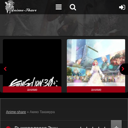
аниме
аниме
Anime-share
» Акико Такамура