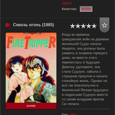
Экшен
Качество:
BDRip
Сквозь огонь (1985)
Когда во времена
гражданских войн на деревню
маленькой Судзу напали
бандиты, она должны была
умереть в пламени горящего
дома, но вместо этого
перенеслась в будущее.
Девочку удочерили, она
стала Судзуко, забыла о
страшном прошлом и начала
спокойную жизнь. Однако не
всё так благополучно в
безопасной Японии будущего:
и подросшая Судзуко вместе
со своим младшим братом
Сю попала
аниме
Год:
1985