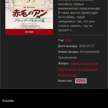
колыбель первых
американских переселенцев.
В таких местах время идёт
по-особому, порой
замедляясь так, что уже
сложно сказать, год ли
прошёл с
аниме
Год:
2010
Дата выхода:
2010-07-17
Аниме жанры:
Исторический,
Приключения
Жанры:
аниме
,
мультфильм
,
приключения
,
Исторический
,
Приключения
Качество:
BDRip
Ссылка