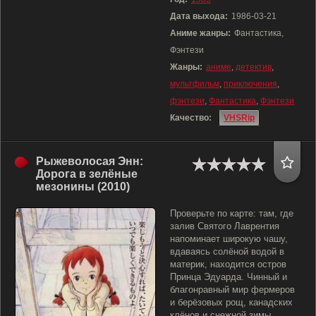
Дата выхода:
1986-03-21
Аниме жанры:
Фантастика,
Фэнтези
Жанры:
аниме
,
детектив
,
мультфильм
,
приключения
,
фэнтези
,
Фантастика
,
Фэнтези
Качество:
VHSRip
Рыжеволосая Энн:
Дорога в зелёные
мезонины (2010)
Проверьте по карте: там, где
залив Святого Лаврентия
напоминает широкую чашу,
вдаваясь солёной водой в
материк, находится остров
Принца Эдуарда. Чинный и
благонравный мир фермеров
и берёзовых рощ, канадских
клёнов и снежной зимы,