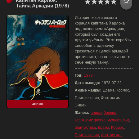
Капитан Харлок:
Тайна Аркадии (1978)
История космического
корабля капитана Харлока
под названием «Аркадия»,
который был создан его
другом-учёным. Этот корабль
способен в одиночку
сражаться с целой армадой
противника, но он скрывает в
себе некую тайну.
Год:
1978
Дата выхода:
1978-07-22
Аниме жанры:
Драма, Космос,
Приключения, Фантастика,
аниме
Экшен
Жанры:
аниме
,
боевик
,
короткометражка
,
мультфильм
,
фантастика
,
Драма
,
Космос
,
Приключения
,
Фантастика
,