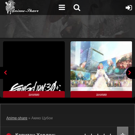
аниме
аниме
Anime-share
» Акико Цубои