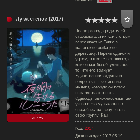
Лу за стеной (2017)
После развода родителей
старшеклассник Каи с отцом
переезжает из Токио в
маленькую рыбацкую
деревушку. Парень одинок и
угрюм, в школе нет никого, с
кем он мог бы обсудить всё
то, что его волнует.
Единственная отдушина
подростка — сочинение
музыки, которую он потом
выкладывает в сеть.
Однажды одноклассники Кая,
узнав о его музыкальных
способностях, зовут его в
свою группу. Каи
аниме
Год:
2017
Дата выхода:
2017-05-19