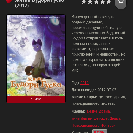
Жизнь Будори Гуско
(2012)
Вынужденный покинуть
родную деревню,
переживающую небывалую
череду природных бед, юный
Будори отправляется в путь,
полный неожиданных
знакомств, нереальных
приключений и непростых, но
важных открытий, меняющих
его взгляд на окружающий
мир.
Год:
2012
Дата выхода:
2012-07-07
Аниме жанры:
Детское, Драма,
аниме
Повседневность, Фэнтези
Жанры:
аниме
,
драма
,
мультфильм
,
Детское
,
Драма
,
Повседневность
,
Фэнтези
Качество:
BDRip