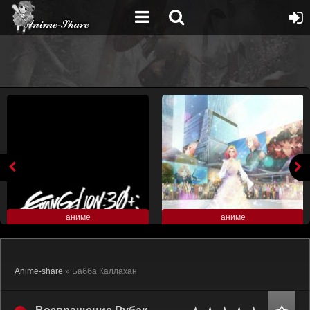
аниме
аниме
Anime-share
» Бабба Каллахан