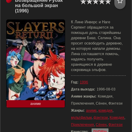
Возвращение Рубак
на большой экран
(1996)
К Лине Инверс и Наге
Серпент обращается за
помощью дочь старейшины
деревни Биаз, Селина. Она
просит освободить деревню,
на которую напали демоны.
Лина соглашается помочь,
надеясь получить
хранящиеся в деревне
сокровища эльфов.
Год:
1996
Дата выхода:
1996-08-03
Аниме жанры:
Комедия,
Приключения, Сёнен, Фэнтези
аниме
Жанры:
аниме
,
комедия
,
мультфильм
,
фэнтези
,
Комедия
,
Приключения
,
Сёнен
,
Фэнтези
Качество:
DVDRip