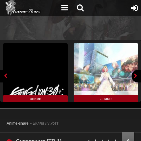
аниме
аниме
Anime-share
» Билли Лу Уотт