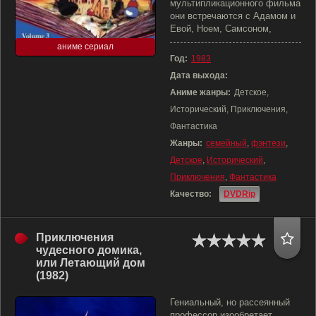
мультипликационного фильма
они встречаются с Адамом и
Евой, Ноем, Самсоном,
аниме сериал
Год:
1983
Дата выхода:
Аниме жанры:
Детское,
Исторический, Приключения,
Фантастика
Жанры:
семейный
,
фэнтези
,
Детское
,
Исторический
,
Приключения
,
Фантастика
Качество:
DVDRip
Приключения
чудесного домика,
или Летающий дом
(1982)
Гениальный, но рассеянный
профессор изообретает