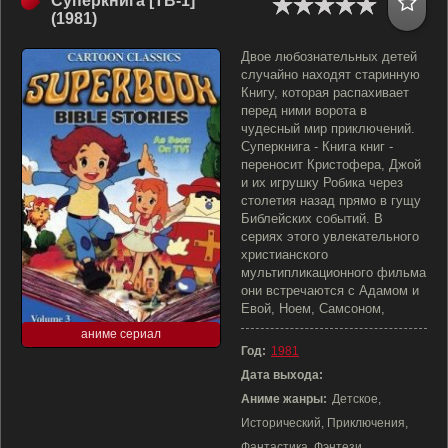
Суперкнига [ТВ-1]
(1981)
Двое любознательных детей
случайно находят старинную
Книгу, которая распахивает
перед ними ворота в
чудесный мир приключений.
Суперкнига - Книга книг -
переносит Кристофера, Джой
и их игрушку Робика через
столетия назад прямо в гущу
Библейских событий. В
сериях этого увлекательного
христианского
мультипликационного фильма
они встречаются с Адамом и
Евой, Ноем, Самсоном,
аниме сериал
Год:
1981
Дата выхода:
Аниме жанры:
Детское,
Исторический, Приключения,
Фантастика, Фэнтези