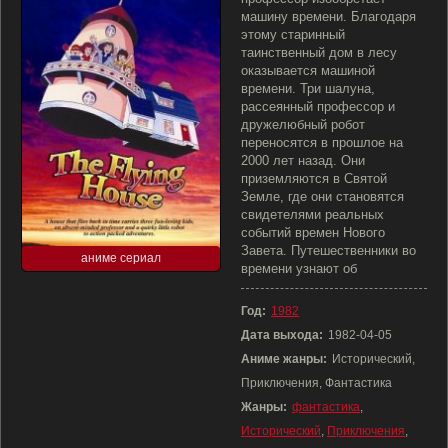
машину времени. Благодаря
этому старинный
таинственный дом в лесу
оказывается машиной
времени. Три шалуна,
рассеянный профессор и
дружелюбный робот
переносятся в прошлое на
2000 лет назад. Они
приземляются в Святой
Земле, где они становятся
свидетелями реальных
событий времен Нового
Завета. Путешественники во
аниме сериал
времени узнают об
Год:
1982
Дата выхода:
1982-04-05
Аниме жанры:
Исторический,
Приключения, Фантастика
Жанры:
фантастика
,
Исторический
,
Приключения
,