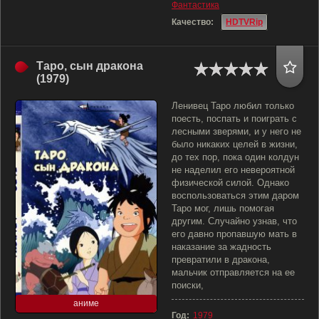
Фантастика
Качество:
HDTVRip
Таро, сын дракона
(1979)
Ленивец Таро любил только
поесть, поспать и поиграть с
лесными зверями, и у него не
было никаких целей в жизни,
до тех пор, пока один колдун
не наделил его невероятной
физической силой. Однако
воспользоваться этим даром
Таро мог, лишь помогая
другим. Случайно узнав, что
его давно пропавшую мать в
наказание за жадность
превратили в дракона,
мальчик отправляется на ее
поиски,
аниме
Год:
1979