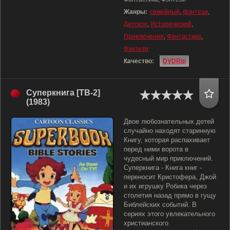
Жанры:
семейный
,
фэнтези
,
Детское
,
Исторический
,
Приключения
,
Фантастика
,
Фэнтези
Качество:
DVDRip
Суперкнига [ТВ-2]
(1983)
Двое любознательных детей
случайно находят старинную
Книгу, которая распахивает
перед ними ворота в
чудесный мир приключений.
Суперкнига - Книга книг -
переносит Кристофера, Джой
и их игрушку Робика через
столетия назад прямо в гущу
Библейских событий. В
сериях этого увлекательного
христианского