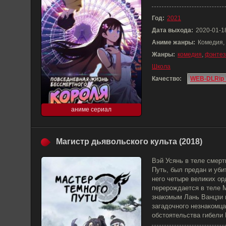
Год:
2021
Дата выхода:
2020-01-1
Аниме жанры:
Комедия,
Жанры:
комедия
,
фэнтез
Школа
Качество:
WEB-DLRip 
аниме сериал
Магистр дьявольского культа (2018)
Вэй Усянь в теле смер
Путь, был предан и уб
него четыре великих ор
перерождается в теле 
знакомым Лань Ванцзи 
загадочного незнакомца
обстоятельства гибели 