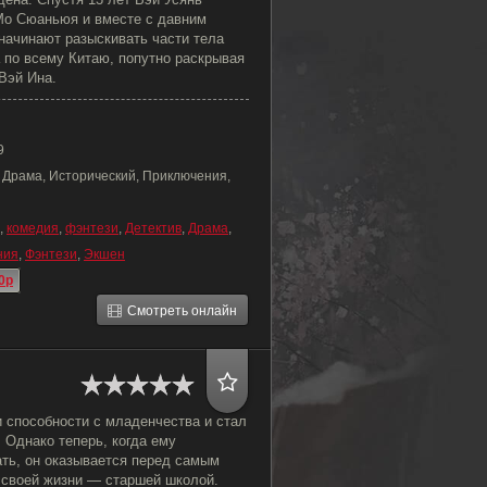
Мо Сюаньюя и вместе с давним
начинают разыскивать части тела
 по всему Китаю, попутно раскрывая
Вэй Ина.
9
, Драма, Исторический, Приключения,
,
комедия
,
фэнтези
,
Детектив
,
Драма
,
ния
,
Фэнтези
,
Экшен
0p
Смотреть онлайн
 способности с младенчества и стал
 Однако теперь, когда ему
ть, он оказывается перед самым
своей жизни — старшей школой.