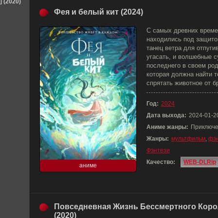
] (2020)
Фея и белый кит (2024)
С самых древних време
находились под защито
танец ветра для отпуги
угасать, и волшебные с
последнего в своем ро
которая должна найти т
спрятать животное от б
Год:
2024
Дата выхода:
2024-01-2
Аниме жанры:
Приключе
Жанры:
мультфильм
,
фэ
Фэнтези
Качество:
WEB-DLRip
аниме
Повседневная Жизнь Бессмертного Коро
(2020)