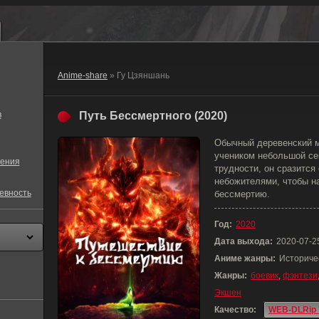
Anime-share
» Гу Цзяншань
в
Путь Бессмертного (2020)
Обычный деревенский м
учеником небольшой с
ения
трудности, он сразится
небожителями, чтобы на
евность
бессмертию.
Год:
2020
Дата выхода:
2020-07-2
Аниме жанры:
Историче
Жанры:
боевик
,
фэнтези
Экшен
Качество:
WEB-DLRip 