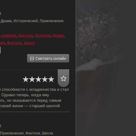
9
, Драма, Исторический, Приключения,
,
комедия
,
фэнтези
,
Детектив
,
Драма
,
ния
,
Фэнтези
,
Экшен
Смотреть онлайн
 способности с младенчества и стал
 Однако теперь, когда ему
ть, он оказывается перед самым
своей жизни — старшей школой.
8
 Приключения, Фэнтези, Школа