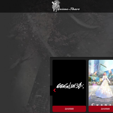
аниме
аниме