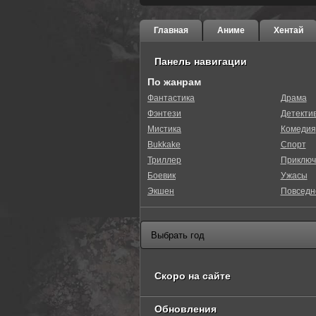
Главная
Аниме
Хентай
Панель навигации
По жанрам
Фантастика
Драма
Фэнтези
Детекти
0
1
2
3
4
5
Мистика
Комедия
Bukkake
Спорт
Триллер
Приключ
Боевик
Ужасы
Экшен
Повседн
Скоро на сайте
Обновления