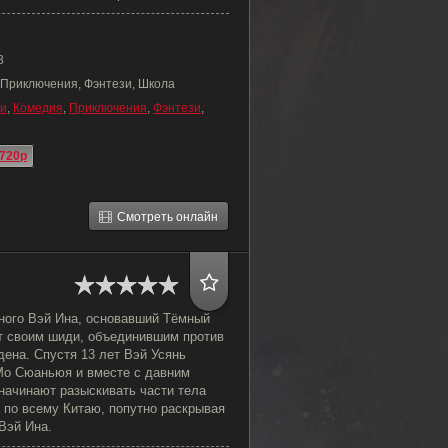
8
 Приключения, Фэнтези, Школа
и
,
Комедия
,
Приключения
,
Фэнтези
,
720p
Смотреть онлайн
тного Вэй Ина, основавший Тёмный
ит своим шиди, объединившим против
дена. Спустя 13 лет Вэй Усянь
Мо Сюаньюя и вместе с давним
начинают разыскивать части тела
 по всему Китаю, попутно раскрывая
Вэй Ина.