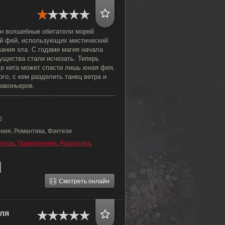
н волшебные обитатели морей
й фей, использующих мистический
вания зла. С годами магия начала
ущества стали исчезать. Теперь
де кита может спасти лишь юная фея,
ого, с кем разделить танец ветра и
раконьеров.
0
ния, Романтика, Фэнтези
нтези
,
Приключения
,
Романтика
,
Смотреть онлайн
ля