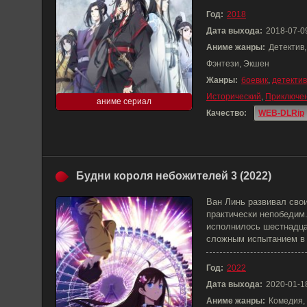
Год:
2018
Дата выхода:
2018-07-0
Аниме жанры:
Детектив
Фэнтези, Экшен
Жанры:
боевик
,
детектив
Исторический
,
Приключе
аниме сериал
Качество:
WEB-DLRip
Будни короля небожителей 3 (2022)
Ван Линь развивал свои
практически непобедим.
исполнилось шестнадца
сложным испытанием в 
Год:
2022
Дата выхода:
2020-01-1
Аниме жанры:
Комедия,