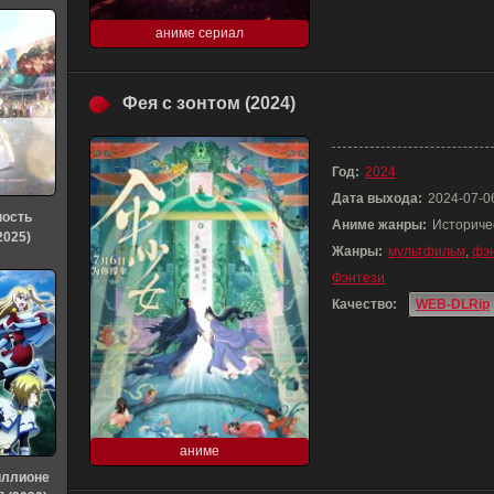
аниме сериал
Фея с зонтом (2024)
Год:
2024
Дата выхода:
2024-07-0
ность
Аниме жанры:
Историче
2025)
Жанры:
мультфильм
,
фэ
Фэнтези
Качество:
WEB-DLRip
аниме
иллионе