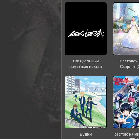
0
1
2
3
4
5
Специальный
Бесконеч
памятный показ к
Скарлет (
тридцатилетию
«Евангелиона» (2026)
Будни
Я стою на м