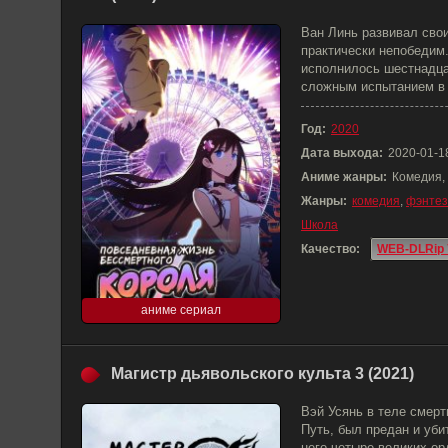
Ван Линь развивал свои
практически непобедим.
исполнилось шестнадца
сложным испытанием в 
Год:
2020
Дата выхода:
2020-01-1
Аниме жанры:
Комедия,
Жанры:
комедия
,
фэнтез
Школа
Качество:
WEB-DLRip 
аниме сериал
Магистр дьявольского культа 3 (2021)
Вэй Усянь в теле смер
Путь, был предан и уб
него четыре великих ор