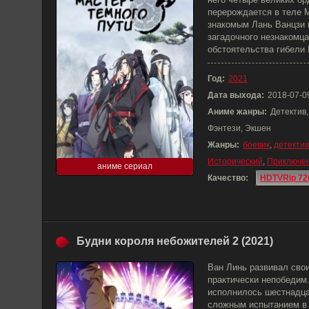
перерождается в теле 
знакомым Лань Ванцзи 
загадочного незнакомца
обстоятельства гибели 
Год:
2021
Дата выхода:
2018-07-0
Аниме жанры:
Детектив
Фэнтези, Экшен
Жанры:
боевик
,
детектив
Исторический
,
Приключе
аниме сериал
Качество:
HDTVRip 72
Будни короля небожителей 2 (2021)
Ван Линь развивал свои
практически непобедим.
исполнилось шестнадца
сложным испытанием в 