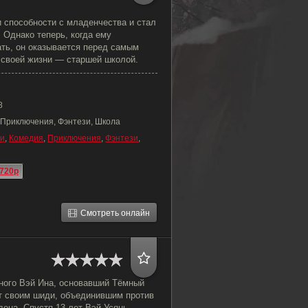
 способности с младенчества и стал
 Однако теперь, когда ему
ть, он оказывается перед самым
своей жизни — старшей школой.
8
 Приключения, Фэнтези, Школа
и
,
Комедия
,
Приключения
,
Фэнтези
,
720p
Смотреть онлайн
тного Вэй Ина, основавший Тёмный
ит своим шиди, объединившим против
дена. Спустя 13 лет Вэй Усянь