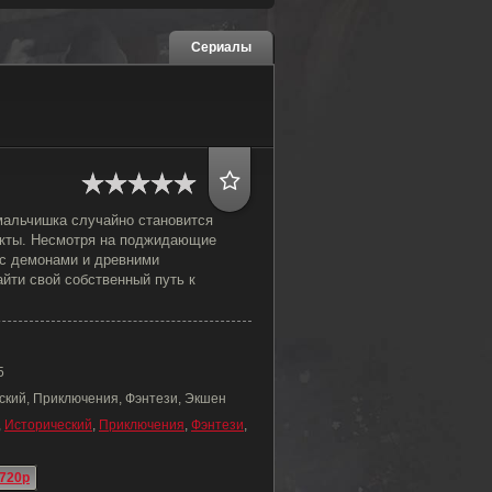
Сериалы
альчишка случайно становится
екты. Несмотря на поджидающие
 с демонами и древними
йти свой собственный путь к
5
ский, Приключения, Фэнтези, Экшен
,
Исторический
,
Приключения
,
Фэнтези
,
720p