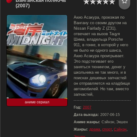
Ванганская полночь
(2007)
Акио Асакура, проезжая по
Вангану со своим другом на
Nissan Fairlady Z (Z31),
отвечает на вызов Тацуя
Шима, владельца Porsche
911, в гонке, в которой у него
не было ни одного шанса,
Акио Асакура проигрывает.
Это подстегивает его
заняться тюнингом, денег у
школьника не так много, и в
поисках дешевых запчастей
он отправляется на кладбище
автомобилей. Но там, вместо
запчастей,
аниме сериал
Год:
2007
Дата выхода:
2007-06-15
Аниме жанры:
Сэйнэн, Экшен
Жанры:
драма
,
спорт
,
Сэйнэн
,
Экшен