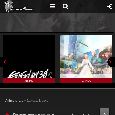
аниме
аниме
Anime-share
» Даисукэ Мацуо