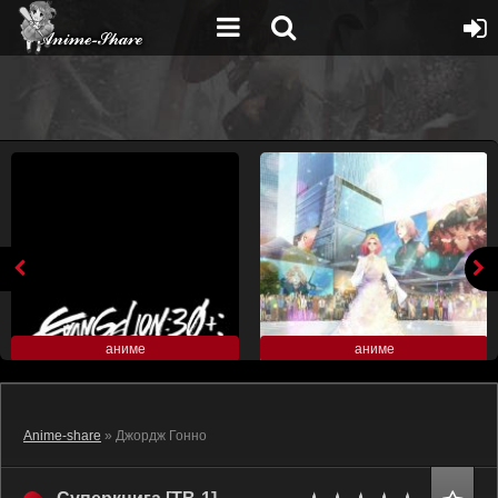
аниме
аниме
Anime-share
» Джордж Гонно