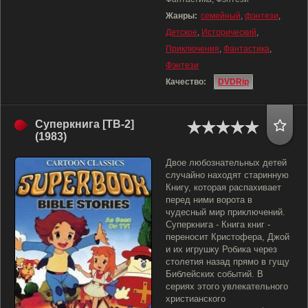
Жанры:
семейный
,
фэнтези
,
Детское
,
Исторический
,
Приключения
,
Фантастика
,
Фэнтези
Качество:
DVDRip
Суперкнига [ТВ-2]
(1983)
Двое любознательных детей
случайно находят старинную
Книгу, которая распахивает
перед ними ворота в
чудесный мир приключений.
Суперкнига - Книга книг -
переносит Кристофера, Джой
и их игрушку Робика через
столетия назад прямо в гущу
Библейских событий. В
сериях этого увлекательного
христианского