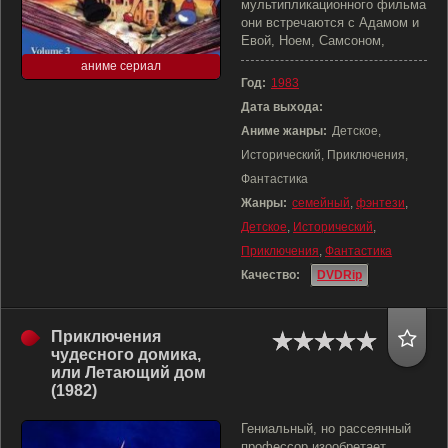
мультипликационного фильма
они встречаются с Адамом и
Евой, Ноем, Самсоном,
аниме сериал
Год:
1983
Дата выхода:
Аниме жанры:
Детское,
Исторический, Приключения,
Фантастика
Жанры:
семейный
,
фэнтези
,
Детское
,
Исторический
,
Приключения
,
Фантастика
Качество:
DVDRip
Приключения
чудесного домика,
или Летающий дом
(1982)
Гениальный, но рассеянный
профессор изообретает