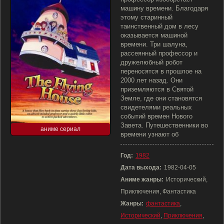
машину времени. Благодаря
этому старинный
таинственный дом в лесу
оказывается машиной
времени. Три шалуна,
рассеянный профессор и
дружелюбный робот
переносятся в прошлое на
2000 лет назад. Они
приземляются в Святой
Земле, где они становятся
свидетелями реальных
событий времен Нового
Завета. Путешественники во
аниме сериал
времени узнают об
Год:
1982
Дата выхода:
1982-04-05
Аниме жанры:
Исторический,
Приключения, Фантастика
Жанры:
фантастика
,
Исторический
,
Приключения
,