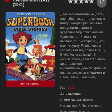
Суперкнига [ТВ-1]
(1981)
Двое любознательных детей
случайно находят старинную
Книгу, которая распахивает
перед ними ворота в
чудесный мир приключений.
Суперкнига - Книга книг -
переносит Кристофера, Джой
и их игрушку Робика через
столетия назад прямо в гущу
Библейских событий. В
сериях этого увлекательного
христианского
мультипликационного фильма
они встречаются с Адамом и
Евой, Ноем, Самсоном,
аниме сериал
Год:
1981
Дата выхода:
Аниме жанры:
Детское,
Исторический, Приключения,
Фантастика, Фэнтези