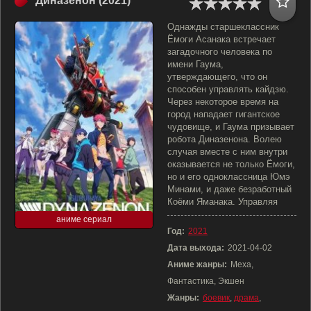
Диназенон (2021)
Однажды старшеклассник
Ёмоги Асанака встречает
загадочного человека по
имени Гаума,
утверждающего, что он
способен управлять кайдзю.
Через некоторое время на
город нападает гигантское
чудовище, и Гаума призывает
робота Диназенона. Волею
случая вместе с ним внутри
оказывается не только Ёмоги,
но и его одноклассница Юмэ
Минами, и даже безработный
Коёми Яманака. Управляя
аниме сериал
Год:
2021
Дата выхода:
2021-04-02
Аниме жанры:
Меха,
Фантастика, Экшен
Жанры:
боевик
,
драма
,