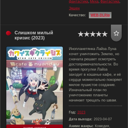
фантастика
,
Меха
,
Фантастика
,
Экшен
Качество:
WEB-DLRip
Слишком милый
кризис (2023)
Инопланетянка Лайза Луна
хочет уничтожить Землю, но
сначала решает осмотреть
достопримечательности. Во
время прогулки Лайза
заходит в кошачье кафе, и её
сердце моментально покоряет
милое пушистое создание.
Изначальный план по
уничтожению планеты
начинает трещать по швам.
Год:
2023
Дата выхода:
2023-04-07
Аниме жанры:
Комедия,