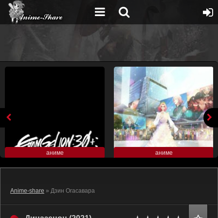
аниме
аниме
Anime-share
» Дзин Огасавара