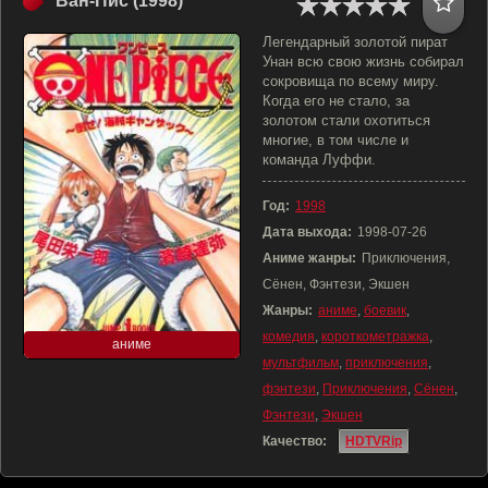
Ван-Пис (1998)
Легендарный золотой пират
Унан всю свою жизнь собирал
сокровища по всему миру.
Когда его не стало, за
золотом стали охотиться
многие, в том числе и
команда Луффи.
Год:
1998
Дата выхода:
1998-07-26
Аниме жанры:
Приключения,
Сёнен, Фэнтези, Экшен
Жанры:
аниме
,
боевик
,
комедия
,
короткометражка
,
аниме
мультфильм
,
приключения
,
фэнтези
,
Приключения
,
Сёнен
,
Фэнтези
,
Экшен
Качество:
HDTVRip