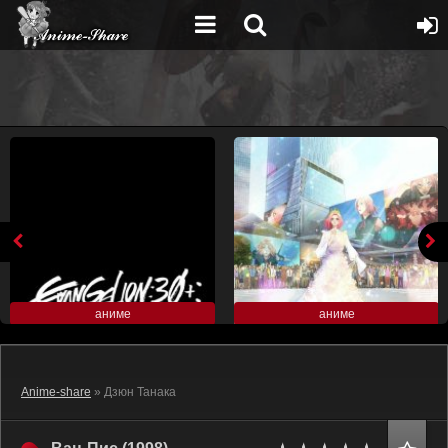
аниме
аниме
Anime-share
» Дзюн Танака