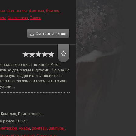
асы
,
фантастика
,
фэнтези
,
Демоны
,
асы
,
Фантастика
,
Экшен
Смотреть онлайн
олодая женщина по имени Аяка
ков за демонами и духами. Но она не
емейную традицию и становиться
ого она сбежала в город и открыла
ухами...
 Комедия, Приключения,
пер сила, Экшен
ометражка
,
ужасы
,
фэнтези
,
Вампиры
,
верхъестественное
,
Супер сила
,