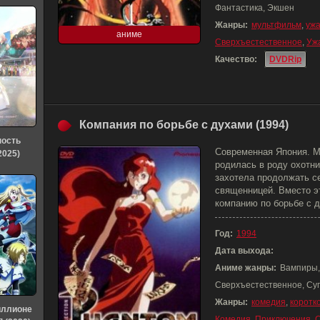
Фантастика, Экшен
Жанры:
мультфильм
,
уж
аниме
Сверхъестественное
,
Уж
Качество:
DVDRip
Компания по борьбе с духами (1994)
ность
Современная Япония. М
2025)
родилась в роду охотни
захотела продолжать с
священницей. Вместо эт
компанию по борьбе с д
Год:
1994
Дата выхода:
Аниме жанры:
Вампиры,
Сверхъестественное, Су
Жанры:
комедия
,
коротк
иллионе
Комедия
,
Приключения
,
С