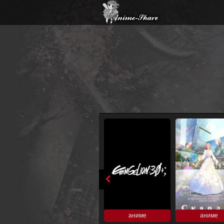
аниме
аниме