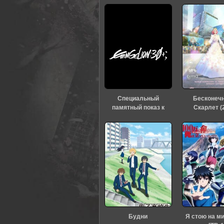
0
1
2
3
4
5
Специальный
Бесконеч
памятный показ к
Скарлет (
тридцатилетию
«Евангелиона» (2026)
Будни
Я стою на м