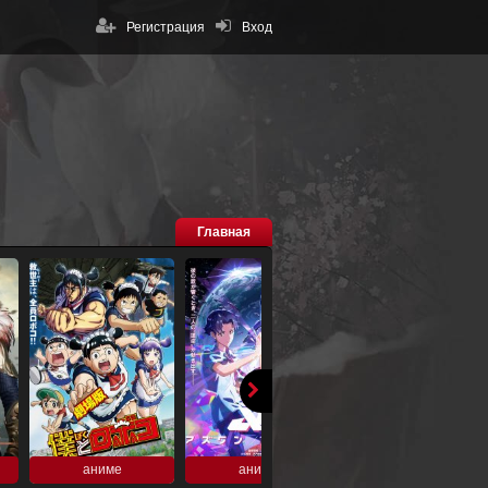
Регистрация
Вход
Главная
аниме
аниме
аниме