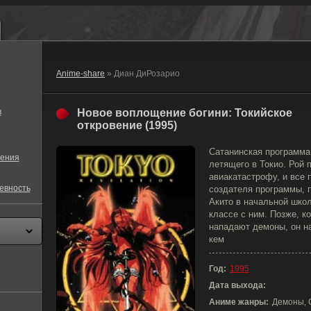
Anime-share
» Диан ДиРозарио
в
Новое воплощение богини: Токийское
откровение (1995)
Сатанинская программа
ения
летящего в Токио. Рой
авиакатастрофу, и все 
евность
создателя программы, 
Акито в начальной школ
классе с ним. Позже, к
нападают демоны, он н
кем
Год:
1995
Дата выхода:
Аниме жанры:
Демоны, 