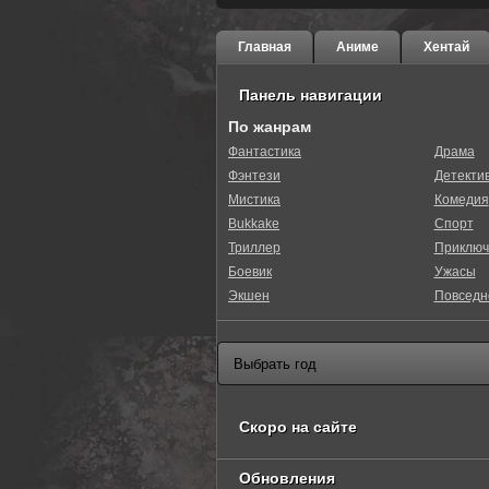
Главная
Аниме
Хентай
Панель навигации
По жанрам
Фантастика
Драма
Фэнтези
Детекти
0
1
2
3
4
5
Мистика
Комедия
Bukkake
Спорт
Триллер
Приключ
Боевик
Ужасы
Экшен
Повседн
Скоро на сайте
Обновления