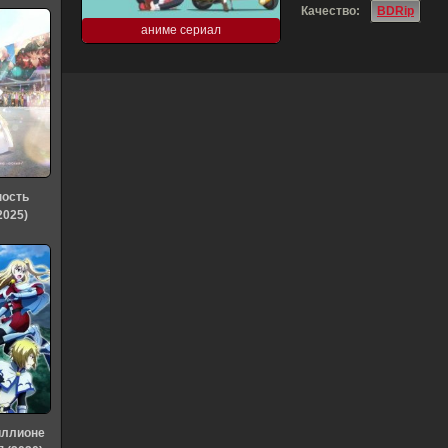
Качество:
BDRip
аниме сериал
ность
2025)
иллионе