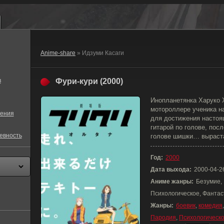
Anime-share
» Идзуми Касаги
в
Фури-кури (2000)
Инопланетянка Харуко 
мотороллере ученика н
ения
для достижения настоя
гитарой по голове, посл
евность
голове шишки… выраста
Год:
2000
Дата выхода:
2000-04-2
Аниме жанры:
Безумие,
Психологическое, Фантас
Жанры:
боевик
,
комедия
Пародия
,
Психологическ