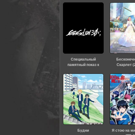
Специальный
Бесконеч
памятный показ к
Скарлет (
тридцатилетию
«Евангелиона» (2026)
Будни
Я стою на м