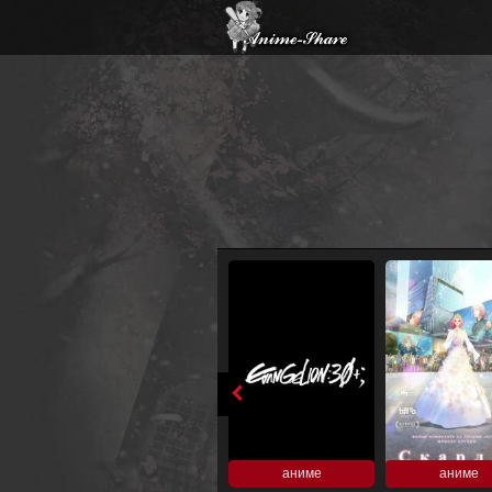
аниме
аниме