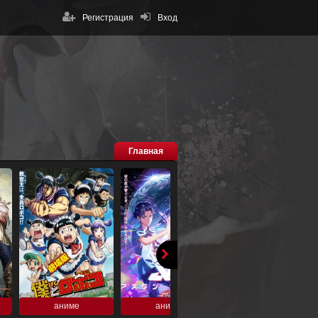
Регистрация
Вход
Главная
аниме
аниме
аниме