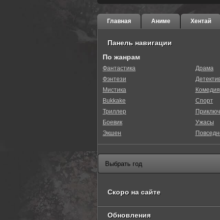
Главная
Аниме
Хентай
Панель навигации
По жанрам
Фантастика
Драма
Фэнтези
Детекти
0
1
2
3
4
5
Мистика
Комедия
Bukkake
Спорт
Триллер
Приключ
Боевик
Ужасы
Экшен
Повседн
Скоро на сайте
Обновления