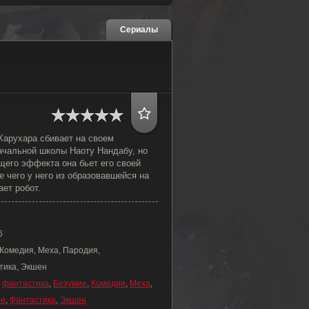
Сериалы
Харухара сбивает на своем
ачальной школы Наоту Нандабу, но
щего эффекта она бьет его своей
е чего у него из образовавшейся на
ет робот.
6
 Комедия, Меха, Пародия,
тика, Экшен
,
фантастика
,
Безумие
,
Комедия
,
Меха
,
ое
,
Фантастика
,
Экшен