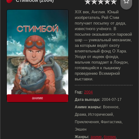
Стимбой (2004)
XIX век, Англия. Юный
изобретатель Рей Стим
получает посылку от деда,
известного учёного. В
посылке оказывается паровой
шар — уникальный механизм,
за которым ведёт охоту
влиятельный фонд О Хара.
Уходя от ищеек фонда,
мальчик попадает в Лондон,
готовящийся к пышному
проведению Всемирной
выставки.
Год:
2004
аниме
Дата выхода:
2004-07-17
Аниме жанры:
Военное,
Драма, Исторический,
Приключения, Фантастика,
Экшен
Жанры:
аниме
,
боевик
,