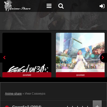
аниме
аниме
Anime-share
» Икки Савамура