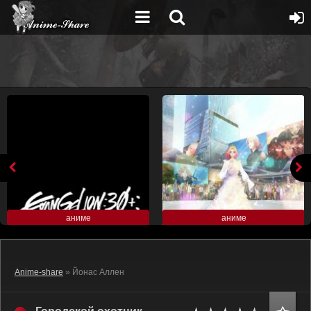
аниме
аниме
Anime-share
» Йонас Аллен