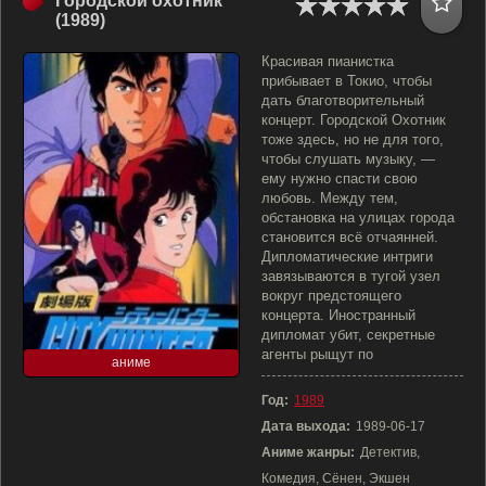
Городской охотник
(1989)
Красивая пианистка
прибывает в Токио, чтобы
дать благотворительный
концерт. Городской Охотник
тоже здесь, но не для того,
чтобы слушать музыку, —
ему нужно спасти свою
любовь. Между тем,
обстановка на улицах города
становится всё отчаянней.
Дипломатические интриги
завязываются в тугой узел
вокруг предстоящего
концерта. Иностранный
дипломат убит, секретные
агенты рыщут по
аниме
Год:
1989
Дата выхода:
1989-06-17
Аниме жанры:
Детектив,
Комедия, Сёнен, Экшен