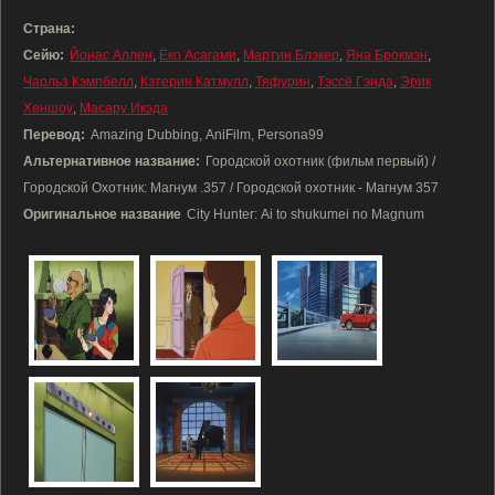
Страна:
Сейю:
Йонас Аллен
,
Ёко Асагами
,
Мартин Блэкер
,
Яна Брокмэн
,
Чарльз Кэмпбелл
,
Кэтерин Катмулл
,
Тяфурин
,
Тэссё Гэнда
,
Эрик
Хеншоу
,
Масару Икэда
Перевод:
Amazing Dubbing, AniFilm, Persona99
Альтернативное название:
Городской охотник (фильм первый) /
Городской Охотник: Магнум .357 / Городской охотник - Магнум 357
Оригинальное название
City Hunter: Ai to shukumei no Magnum