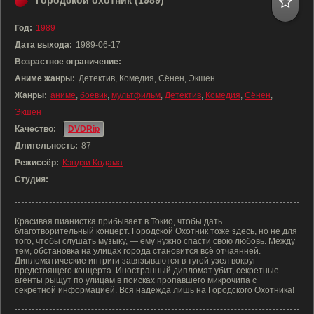
Городской охотник (1989)
Год:
1989
Дата выхода:
1989-06-17
Возрастное ограничение:
Аниме жанры:
Детектив, Комедия, Сёнен, Экшен
Жанры:
аниме
,
боевик
,
мультфильм
,
Детектив
,
Комедия
,
Сёнен
,
Экшен
Качество:
DVDRip
Длительность:
87
Режиссёр:
Кэндзи Кодама
Студия:
Красивая пианистка прибывает в Токио, чтобы дать
благотворительный концерт. Городской Охотник тоже здесь, но не для
того, чтобы слушать музыку, — ему нужно спасти свою любовь. Между
тем, обстановка на улицах города становится всё отчаянней.
Дипломатические интриги завязываются в тугой узел вокруг
предстоящего концерта. Иностранный дипломат убит, секретные
агенты рыщут по улицам в поисках пропавшего микрочипа с
секретной информацией. Вся надежда лишь на Городского Охотника!