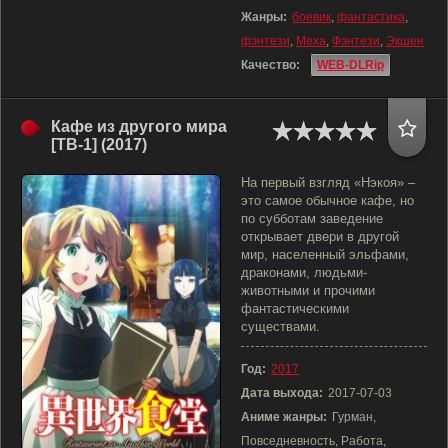
Жанры:
боевик
,
фантастика
,
фэнтези
,
Меха
,
Фэнтези
,
Экшен
Качество:
WEB-DLRip
Кафе из другого мира
[ТВ-1] (2017)
На первый взгляд «Нэкоя» –
это самое обычное кафе, но
по субботам заведение
открывает двери в другой
мир, населенный эльфами,
драконами, людьми-
животными и прочими
фантастическими
существами.
Год:
2017
Дата выхода:
2017-07-03
Аниме жанры:
Гурман,
Повседневность, Работа,