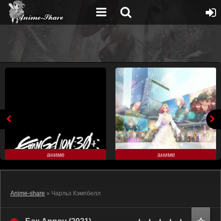
аниме
аниме
Anime-share
» Чарльз Кэмпбелл