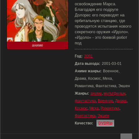
освобождение Марса.
Благодаря его подруге
Долорес его переводят на
орбитальную станцию, где
проводятся испытания нового
секретного оружия «Идоло».
«Идоло» - это боевой робот
под
аниме
Год:
2001
Дата выхода:
2001-03-01
Аниме жанры:
Военное,
Драма, Космос, Меха,
Романтика, Фантастика, Экшен
Жанры:
аниме
,
мультфильм
,
фантастика
,
Военное
,
Драма
,
Космос
,
Меха
,
Романтика
,
Фантастика
,
Экшен
Качество:
DVDRip