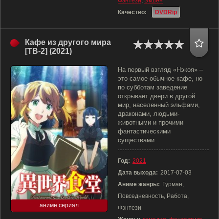
Фэнтези
,
Экшен
Качество:
DVDRip
Кафе из другого мира
[ТВ-2] (2021)
На первый взгляд «Нэкоя» –
это самое обычное кафе, но
по субботам заведение
открывает двери в другой
мир, населенный эльфами,
драконами, людьми-
животными и прочими
фантастическими
существами.
Год:
2021
Дата выхода:
2017-07-03
Аниме жанры:
Гурман,
Повседневность, Работа,
аниме сериал
Фэнтези