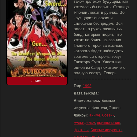
таком далеком будущем, как
хотелось бы верить. Столица
Японии лежит в руинах. Во
круг царит анархия и
сплошной беспредел. Вся
власть в руках различных
банд, которые творят, что
хотят не боясь наказания.
Главного героя за жизнью,
которого будет наблюдать
зритель со стороны зовут
Такатэру Суга. Участники
одной из банд похитили его
родную сестру. Теперь
аниме
Год:
1993
Дата выхода:
Аниме жанры:
Боевые
искусства, Фэнтези, Экшен
Жанры:
аниме
,
боевик
,
мультфильм
,
приключения
,
фэнтези
,
Боевые искусства
,