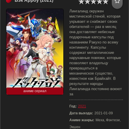
Бэк Арроу (2021)
Лингалинд окружен
мистической стеной, которая
укрывает и снабжает своих
обитателей — раз в месяц
она доставляет небесные
подарочные капсулы под
названием Ракухо по всему
континенту. Капсулы
содержат металлические
нарукавные повязки, которые
позволяют владельцу
превращаться в
механическое существо,
известное как Брайхайт. В
результате народы
Лингалинда постоянно воюют
аниме сериал
за
Год:
2021
Дата выхода:
2021-01-09
Аниме жанры:
Меха, Фэнтези,
Экшен