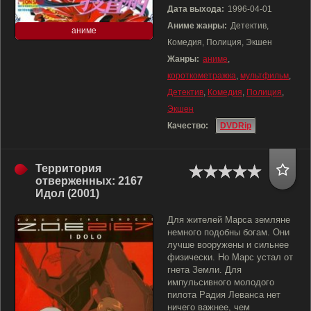
Дата выхода:
1996-04-01
Аниме жанры:
Детектив,
аниме
Комедия, Полиция, Экшен
Жанры:
аниме
,
короткометражка
,
мультфильм
,
Детектив
,
Комедия
,
Полиция
,
Экшен
Качество:
DVDRip
Территория
отверженных: 2167
Идол (2001)
Для жителей Марса земляне
немного подобны богам. Они
лучше вооружены и сильнее
физически. Но Марс устал от
гнета Земли. Для
импульсивного молодого
пилота Радия Леванса нет
ничего важнее, чем