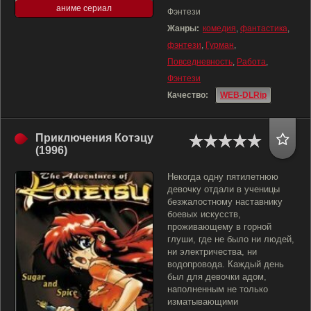
аниме сериал
Фэнтези
Жанры:
комедия
,
фантастика
,
фэнтези
,
Гурман
,
Повседневность
,
Работа
,
Фэнтези
Качество:
WEB-DLRip
Приключения Котэцу
(1996)
Некогда одну пятилетнюю
девочку отдали в ученицы
безжалостному наставнику
боевых искусств,
проживающему в горной
глуши, где не было ни людей,
ни электричества, ни
водопровода. Каждый день
был для девочки адом,
наполненным не только
изматывающими