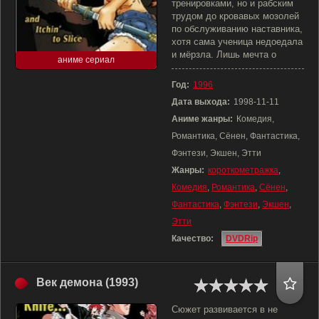
тренировками, но и рабским
трудом до кровавых мозолей
по обслуживанию наставника,
хотя сама ученица недоедала
и мёрзла. Лишь мечта о
аниме сериал
Год:
1996
Дата выхода:
1998-11-11
Аниме жанры:
Комедия,
Романтика, Сёнен, Фантастика,
Фэнтези, Экшен, Этти
Жанры:
короткометражка
,
Комедия
,
Романтика
,
Сёнен
,
Фантастика
,
Фэнтези
,
Экшен
,
Этти
Качество:
DVDRip
Век демона (1993)
Сюжет развивается в не