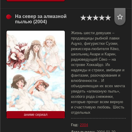
На север за алмазной
пылью (2004)
Жизнь шести девушек –
продавщицы рыбной лавки
Ацуко, фигуристки Суоми,
режиссера-любителя Кёко,
школьниц Акари и Карин,
радиоведущей Сёко – на
острове Хоккайдо. Их
надежды и страхи, амбиции и
фантазии, разочарования и
влюбленности... И
объединяющая их всех мечта
увидеть «алмазную пыль»,
особого рода снежинки,
которые прочат всем верную
и счастливую любовь. Шесть
отдельных
аниме сериал
Год:
2004