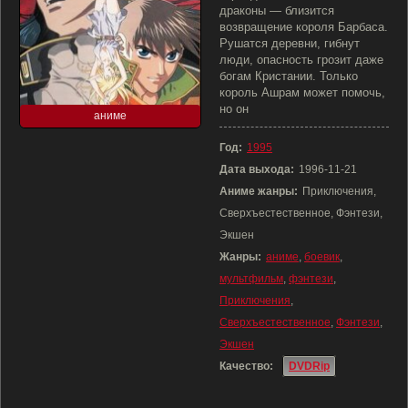
драконы — близится
возвращение короля Барбаса.
Рушатся деревни, гибнут
люди, опасность грозит даже
богам Кристании. Только
король Ашрам может помочь,
но он
аниме
Год:
1995
Дата выхода:
1996-11-21
Аниме жанры:
Приключения,
Сверхъестественное, Фэнтези,
Экшен
Жанры:
аниме
,
боевик
,
мультфильм
,
фэнтези
,
Приключения
,
Сверхъестественное
,
Фэнтези
,
Экшен
Качество:
DVDRip