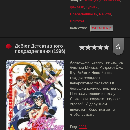
Жанры:
комедия
,
фантастика
,
фэнтези
,
Гурман
,
Повседневность
,
Работа
,
Фэнтези
Качество:
WEB-DLRip
Дебют Детективного
подразделения (1996)
Аянакоджи Кимико, её сестра
близнец Миюки, Рюдзаки Ёко,
Шу Рэйка и Нина Киров
каждая обладает
невероятным талантом и
большим количеством денег.
При поступлении в школу
Сэйка они получают видео с
угрозой. И девушкам
предстоит бороться за то
чтобы выжить.
Год:
1996