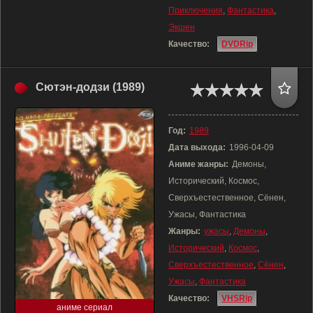
Приключения
,
Фантастика
,
Экшен
Качество:
DVDRip
Сютэн-додзи (1989)
Год:
1989
Дата выхода:
1996-04-09
Аниме жанры:
Демоны,
Исторический, Космос,
Сверхъестественное, Сёнен,
Ужасы, Фантастика
Жанры:
ужасы
,
Демоны
,
Исторический
,
Космос
,
Сверхъестественное
,
Сёнен
,
Ужасы
,
Фантастика
Качество:
VHSRip
аниме сериал