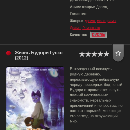
Дата выхода:
2004-01-20
Аниме жанры:
Драма,
Романтика
Жанры:
драма
,
мелодрама
,
Драма
,
Романтика
Качество:
DVDRip
Жизнь Будори Гуско
(2012)
Вынужденный покинуть
родную деревню,
переживающую небывалую
череду природных бед, юный
Будори отправляется в путь,
полный неожиданных
знакомств, нереальных
приключений и непростых, но
важных открытий, меняющих
его взгляд на окружающий
мир.