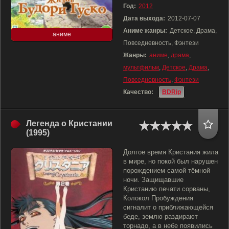
Год:
2012
Дата выхода:
2012-07-07
Аниме жанры:
Детское, Драма,
аниме
Повседневность, Фэнтези
Жанры:
аниме
,
драма
,
мультфильм
,
Детское
,
Драма
,
Повседневность
,
Фэнтези
Качество:
BDRip
Легенда о Кристании
(1995)
Долгое время Кристания жила
в мире, но покой был нарушен
порождением самой тёмной
ночи. Защищавшие
Кристанию печати сорваны,
Колокол Пробуждения
сигналит о приближающейся
беде, землю раздирают
торнадо, а в небе появились