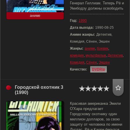
Генерал Гиллиам. Теперь Рё и
Умибодзу должны освободить
аниме
Год:
1990
Дата выхода:
1990-08-25
Аниме жанры:
Детектив,
Комедия, Сёнен, Экшен
Жанры:
аниме
,
боевик
,
комедия
,
мультфильм
,
Детектив
,
Комедия
,
Сёнен
,
Экшен
Качество:
DVDRip
Городской охотник 3
(1990)
Красивая американка Эмили
О'Хара предлагает
Городскому охотнику один
миллион долларов, за свою
защиту от человека по имени
Дуглас. Рё и Каори берутся