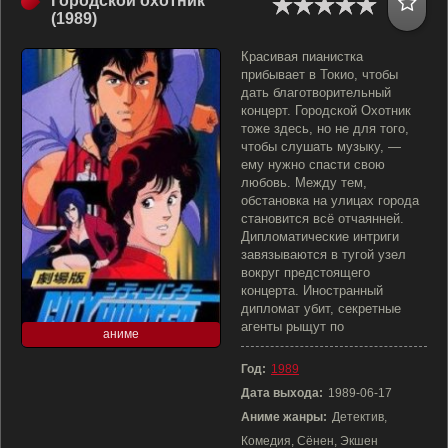
Городской охотник
(1989)
Красивая пианистка
прибывает в Токио, чтобы
дать благотворительный
концерт. Городской Охотник
тоже здесь, но не для того,
чтобы слушать музыку, —
ему нужно спасти свою
любовь. Между тем,
обстановка на улицах города
становится всё отчаянней.
Дипломатические интриги
завязываются в тугой узел
вокруг предстоящего
концерта. Иностранный
дипломат убит, секретные
агенты рыщут по
аниме
Год:
1989
Дата выхода:
1989-06-17
Аниме жанры:
Детектив,
Комедия, Сёнен, Экшен