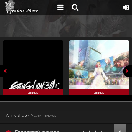
аниме
аниме
Anime-share
» Мартин Блэкер