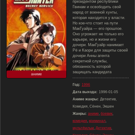
президентом республики
Гвинам и освободить свой
народ от военной хунты,
которая находится у власти.
Но кое-что стоит на пути
МакГуайра — его прошлое.
Оно угрожает не только его
карьере, но и жизни его
дочери. МакГуайр нанимает
Рё и Каори для защиты своей
дочери Анны агента
секретной службы,
обязанность которой
защищать кандидата
аниме
Год:
1996
Дата выхода:
1996-01-05
Аниме жанры:
Детектив,
Комедия, Сёнен, Экшен
Жанры:
аниме
,
боевик
,
комедия
,
криминал
,
мультфильм
,
Детектив
,