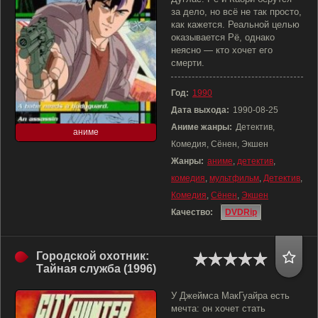
за дело, но всё не так просто,
как кажется. Реальной целью
оказывается Рё, однако
неясно — кто хочет его
смерти.
Год:
1990
Дата выхода:
1990-08-25
Аниме жанры:
Детектив,
аниме
Комедия, Сёнен, Экшен
Жанры:
аниме
,
детектив
,
комедия
,
мультфильм
,
Детектив
,
Комедия
,
Сёнен
,
Экшен
Качество:
DVDRip
Городской охотник:
Тайная служба (1996)
У Джеймса МакГуайра есть
мечта: он хочет стать