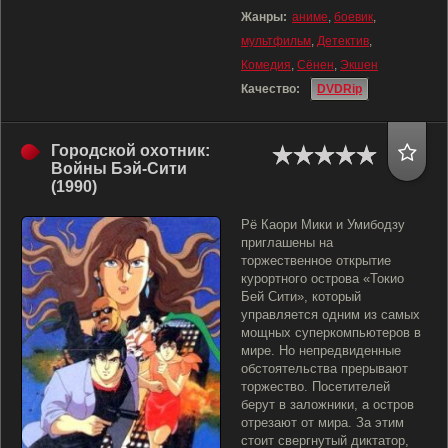
Жанры:
аниме
,
боевик
,
мультфильм
,
Детектив
,
Комедия
,
Сёнен
,
Экшен
Качество:
DVDRip
Городской охотник:
Войны Бэй-Сити
(1990)
Рё Каори Мики и Умибодзу
приглашены на
торжественное открытие
курортного острова «Токио
Бей Сити», который
управляется одним из самых
мощных суперкомпьютеров в
мире. Но непредвиденные
обстоятельства прерывают
торжество. Посетителей
берут в заложники, а остров
отрезают от мира. За этим
стоит свергнутый диктатор,